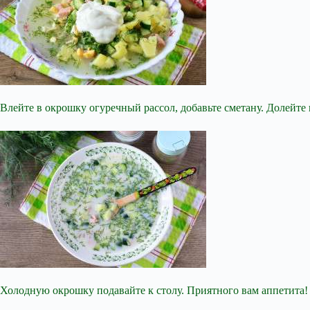
Влейте в окрошку огуречный рассол, добавьте сметану. Долейте 
Холодную окрошку подавайте к столу. Приятного вам аппетита!