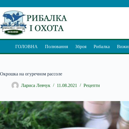
Перейти
до
вмісту
ГОЛОВНА
Полювання
Зброя
Рибалка
Вижив
Окрошка на огуречном рассоле
Лариса Левчук
11.08.2021
Рецепти