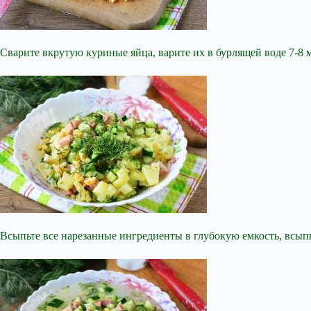
Сварите вкрутую куриные яйца, варите их в бурлящей воде 7-8 
Всыпьте все нарезанные ингредиенты в глубокую емкость, всыпь