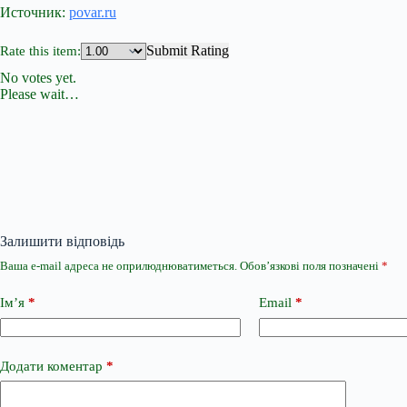
Источник:
povar.ru
Submit Rating
Rate this item:
No votes yet.
Please wait…
Залишити відповідь
Ваша e-mail адреса не оприлюднюватиметься.
Обов’язкові поля позначені
*
Ім’я
*
Email
*
Додати коментар
*