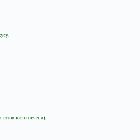
усу.
о готовности печени).