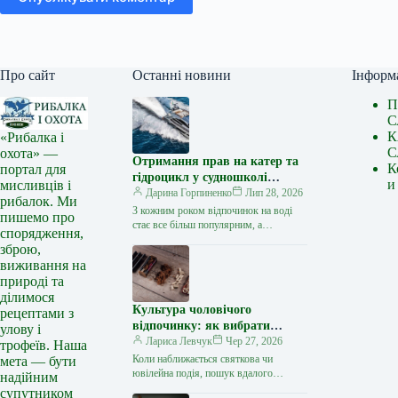
Про сайт
Останні новини
Інформ
П
С
К
«Рибалка і
С
охота» —
Отримання прав на катер та
К
портал для
гідроцикл у судношколі
и
мисливців і
«Либідь-А»: від теорії до
Дарина Горпиненко
Лип 28, 2026
рибалок. Ми
іспиту
З кожним роком відпочинок на воді
пишемо про
стає все більш популярним, а
спорядження,
керування катером, моторним човном
зброю,
чи гідроциклом відкриває нові
виживання на
горизонти…
природі та
ділимося
Культура чоловічого
рецептами з
відпочинку: як вибрати
улову і
стильний та корисний
Лариса Левчук
Чер 27, 2026
трофеїв. Наша
подарунок
Коли наближається святкова чи
мета — бути
ювілейна подія, пошук вдалого
надійним
презенту для колеги, друга або
супутником