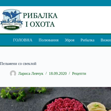
Перейти
до
вмісту
ГОЛОВНА
Полювання
Зброя
Рибалка
Вижив
Пельмени со свеклой
Лариса Левчук
18.09.2020
Рецепти