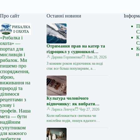
Про сайт
Останні новини
Інформ
П
С
К
«Рибалка і
С
охота» —
Отримання прав на катер та
К
портал для
гідроцикл у судношколі
и
мисливців і
«Либідь-А»: від теорії до
Дарина Горпиненко
Лип 28, 2026
рибалок. Ми
іспиту
З кожним роком відпочинок на воді
пишемо про
стає все більш популярним, а
спорядження,
керування катером, моторним човном
зброю,
чи гідроциклом відкриває нові
виживання на
горизонти…
природі та
ділимося
Культура чоловічого
рецептами з
відпочинку: як вибрати
улову і
стильний та корисний
Лариса Левчук
Чер 27, 2026
трофеїв. Наша
подарунок
Коли наближається святкова чи
мета — бути
ювілейна подія, пошук вдалого
надійним
презенту для колеги, друга або
супутником
близької людини нерідко
для кожного
перетворюється на складне завдання.
любителя