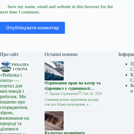
Save my name, email and website in this browser for the
next time I comment.
Опублікувати коментар
Про сайт
Останні новини
Інформ
П
С
К
«Рибалка і
С
охота» —
Отримання прав на катер та
К
портал для
гідроцикл у судношколі
и
мисливців і
«Либідь-А»: від теорії до
Дарина Горпиненко
Лип 28, 2026
рибалок. Ми
іспиту
З кожним роком відпочинок на воді
пишемо про
стає все більш популярним, а
спорядження,
керування катером, моторним човном
зброю,
чи гідроциклом відкриває нові
виживання на
горизонти…
природі та
ділимося
Культура чоловічого