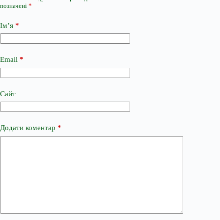
позначені
*
Ім’я
*
Email
*
Сайт
Додати коментар
*