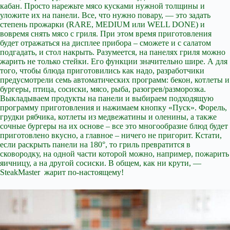
кабан. Просто нарежьте мясо кусками нужной толщины и
уложите их на панели. Все, что нужно повару, — это задать
степень прожарки (RARE, MEDIUM или WELL DONE) и
вовремя снять мясо с гриля. При этом время приготовления
будет отражаться на дисплее прибора – сможете и с салатом
подгадать, и стол накрыть. Разумеется, на панелях гриля можно
жарить не только стейки. Его функции значительно шире. А для
того, чтобы блюда приготовились как надо, разработчики
предусмотрели семь автоматических программ: бекон, котлеты и
бургеры, птица, сосиски, мясо, рыба, разогрев/разморозка.
Выкладываем продукты на панели и выбираем подходящую
программу приготовления и нажимаем кнопку «Пуск». Форель,
грудки рябчика, котлеты из медвежатины и оленины, а также
сочные бургеры на их основе – все это многообразие блюд будет
приготовлено вкусно, а главное – ничего не пригорит. Кстати,
если раскрыть панели на 180°, то гриль превратится в
сковородку, на одной части которой можно, например, пожарить
яичницу, а на другой сосиски. В общем, как ни крути, —
SteakMaster жарит по-настоящему!