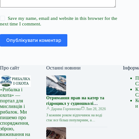
Save my name, email and website in this browser for the
next time I comment.
Опублікувати коментар
Про сайт
Останні новини
Інформ
П
С
К
«Рибалка і
С
охота» —
Отримання прав на катер та
К
портал для
гідроцикл у судношколі
и
мисливців і
«Либідь-А»: від теорії до
Дарина Горпиненко
Лип 28, 2026
рибалок. Ми
іспиту
З кожним роком відпочинок на воді
пишемо про
стає все більш популярним, а
спорядження,
керування катером, моторним човном
зброю,
чи гідроциклом відкриває нові
виживання на
горизонти…