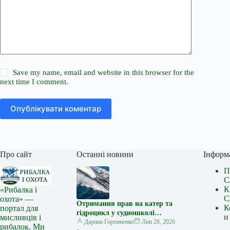
Save my name, email and website in this browser for the
next time I comment.
Опублікувати коментар
Про сайт
Останні новини
Інформ
П
С
К
«Рибалка і
С
охота» —
Отримання прав на катер та
К
портал для
гідроцикл у судношколі
и
мисливців і
«Либідь-А»: від теорії до
Дарина Горпиненко
Лип 28, 2026
рибалок. Ми