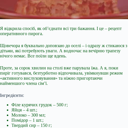
Я відкрила спосіб, як об’єднати всі три бажання. І це – рецепт
оперативного пирога.
Щовечора я буквально доповзаю до оселі – і одразу ж стикаюся з
дітьми, які потребують уваги. А водночас на вечірню трапезу
нічого немає. Все поїли ще вдень.
Проте, за сорок хвилин на столі вже парувала їжа. А я, поки
пиріг готувався, безтурботно відпочивала, увімкнувши режим
«активного вислуховування» та ніжно пригортаючи
найменшого члена сім’ї.
Інгредієнти:
Філе курячих грудок – 500 г;
Яйця – 4 шт.;
Молоко – 300 мл;
Помідор – 1 шт.;
Твердий сир – 150 г;