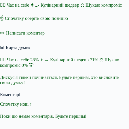
🧘‍♀️ Час на себе 👩‍🍳 Кулінарний шедевр ⚖️ Шукаю компроміс
☝️ Спочатку оберіть свою позицію
✏️ Написати коментар
📊 Карта думок
🧘‍♀️ Час на себе 28% 👩‍🍳 Кулінарний шедевр 71% ⚖️ Шукаю
компроміс 0% 💡
Дискусія тільки починається. Будьте першим, хто висловить
свою думку!
Коментарі
Спочатку нові ↕
Поки що немає коментарів. Будьте першим!