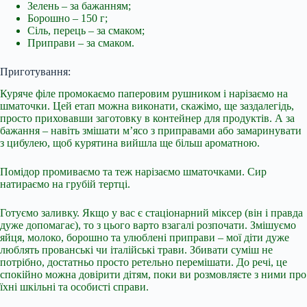
Зелень – за бажанням;
Борошно – 150 г;
Сіль, перець – за смаком;
Приправи – за смаком.
Приготування:
Куряче філе промокаємо паперовим рушником і нарізаємо на
шматочки. Цей етап можна виконати, скажімо, ще заздалегідь,
просто приховавши заготовку в контейнер для продуктів. А за
бажання – навіть змішати м’ясо з приправами або замаринувати
з цибулею, щоб курятина вийшла ще більш ароматною.
Помідор промиваємо та теж нарізаємо шматочками. Сир
натираємо на грубій тертці.
Готуємо заливку. Якщо у вас є стаціонарний міксер (він і правда
дуже допомагає), то з цього варто взагалі розпочати. Змішуємо
яйця, молоко, борошно та улюблені приправи – мої діти дуже
люблять прованські чи італійські трави. Збивати суміш не
потрібно, достатньо просто ретельно перемішати. До речі, це
спокійно можна довірити дітям, поки ви розмовляєте з ними про
їхні шкільні та особисті справи.