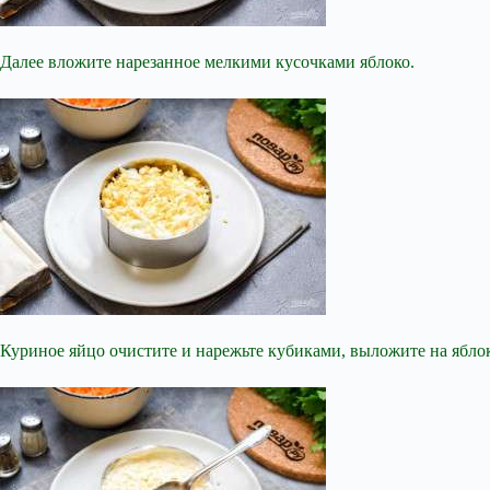
Далее вложите нарезанное мелкими кусочками яблоко.
Куриное яйцо очистите и нарежьте кубиками, выложите на ябло