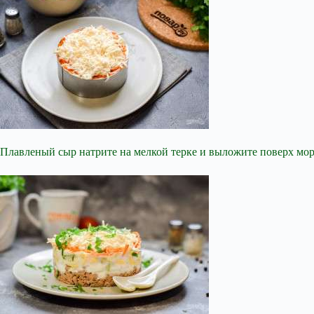
Плавленый сыр натрите на мелкой терке и выложите поверх морк