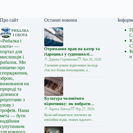
Про сайт
Останні новини
Інформ
П
С
К
«Рибалка і
С
охота» —
Отримання прав на катер та
К
портал для
гідроцикл у судношколі
и
мисливців і
«Либідь-А»: від теорії до
Дарина Горпиненко
Лип 28, 2026
рибалок. Ми
іспиту
З кожним роком відпочинок на воді
пишемо про
стає все більш популярним, а
спорядження,
керування катером, моторним човном
зброю,
чи гідроциклом відкриває нові
виживання на
горизонти…
природі та
ділимося
Культура чоловічого
рецептами з
відпочинку: як вибрати
улову і
стильний та корисний
Лариса Левчук
Чер 27, 2026
трофеїв. Наша
подарунок
Коли наближається святкова чи
мета — бути
ювілейна подія, пошук вдалого
надійним
презенту для колеги, друга або
супутником
близької людини нерідко
для кожного