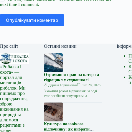
next time I comment.
Опублікувати коментар
Про сайт
Останні новини
Інформ
П
С
К
«Рибалка і
С
охота» —
Отримання прав на катер та
К
портал для
гідроцикл у судношколі
и
мисливців і
«Либідь-А»: від теорії до
Дарина Горпиненко
Лип 28, 2026
рибалок. Ми
іспиту
З кожним роком відпочинок на воді
пишемо про
стає все більш популярним, а
спорядження,
керування катером, моторним човном
зброю,
чи гідроциклом відкриває нові
виживання на
горизонти…
природі та
ділимося
Культура чоловічого
рецептами з
відпочинку: як вибрати
улову і