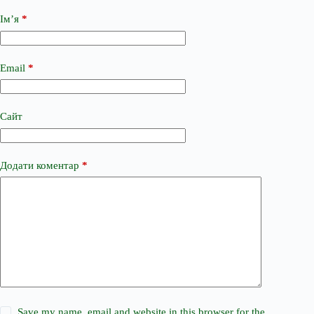
Ім’я
*
Email
*
Сайт
Додати коментар
*
Save my name, email and website in this browser for the