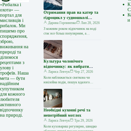
К
«Рибалка і
С
охота» —
Отримання прав на катер та
К
портал для
гідроцикл у судношколі
и
мисливців і
«Либідь-А»: від теорії до
Дарина Горпиненко
Лип 28, 2026
рибалок. Ми
іспиту
З кожним роком відпочинок на воді
пишемо про
стає все більш популярним, а
спорядження,
керування катером, моторним човном
зброю,
чи гідроциклом відкриває нові
виживання на
горизонти…
природі та
ділимося
Культура чоловічого
рецептами з
відпочинку: як вибрати
улову і
стильний та корисний
Лариса Левчук
Чер 27, 2026
трофеїв. Наша
подарунок
Коли наближається святкова чи
мета — бути
ювілейна подія, пошук вдалого
надійним
презенту для колеги, друга або
супутником
близької людини нерідко
для кожного
перетворюється на складне завдання.
любителя
…
активного
відпочинку
Необхідні кухонні речі та
на природі.
непотрібний мотлох
Лариса Левчук
Тра 29, 2026
Коли куховариш регулярно, швидко