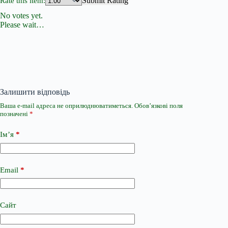
Submit Rating
Rate this item:
No votes yet.
Please wait…
Залишити відповідь
Ваша e-mail адреса не оприлюднюватиметься.
Обов’язкові поля
позначені
*
Ім’я
*
Email
*
Сайт