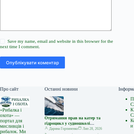
Save my name, email and website in this browser for the
next time I comment.
Опублікувати коментар
Про сайт
Останні новини
Інформ
П
С
К
«Рибалка і
С
охота» —
Отримання прав на катер та
К
портал для
гідроцикл у судношколі
и
мисливців і
«Либідь-А»: від теорії до
Дарина Горпиненко
Лип 28, 2026
рибалок. Ми