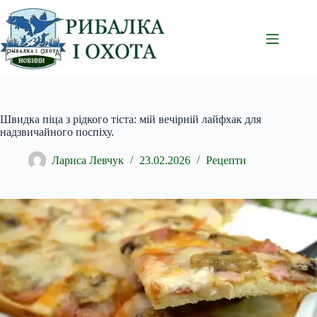
Перейти
до
вмісту
Швидка піца з рідкого тіста: мій вечірній лайфхак для
надзвичайного поспіху.
Лариса Левчук
23.02.2026
Рецепти