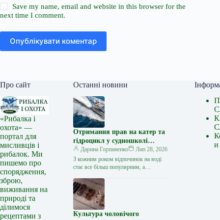
Save my name, email and website in this browser for the
next time I comment.
Опублікувати коментар
Про сайт
Останні новини
Інформ
П
С
К
«Рибалка і
С
охота» —
Отримання прав на катер та
К
портал для
гідроцикл у судношколі
и
мисливців і
«Либідь-А»: від теорії до
Дарина Горпиненко
Лип 28, 2026
рибалок. Ми
іспиту
З кожним роком відпочинок на воді
пишемо про
стає все більш популярним, а
спорядження,
керування катером, моторним човном
зброю,
чи гідроциклом відкриває нові
виживання на
горизонти…
природі та
ділимося
Культура чоловічого
рецептами з