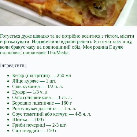
Готується дуже швидко та не потрібно возитися з тістом, місити
й розкатувати. Надзвичайно вдалий рецепт. Я готую таку піцу,
коли бракує часу на повноцінний обід. Моя родина її дуже
полюбляє, повідомляє Ukr.Media.
Інгредієнти:
Кефір (підігрітий) — 250 мл
Яйце куряче — 1 шт.
Сіль кухонна — 1/2 ч. л.
Цукор — 1/3 ч. л.
Олія соняшникова — 1 ст. л.
Борошно пшеничне — 160 г
Розпушувач для тіста — 1 ч. л.
Соус томатний або кетчуп — 4-5 ч. л.
Шинка — 100 г
Гриби печериці — 2-3 шт.
Сир твердий — 150 г