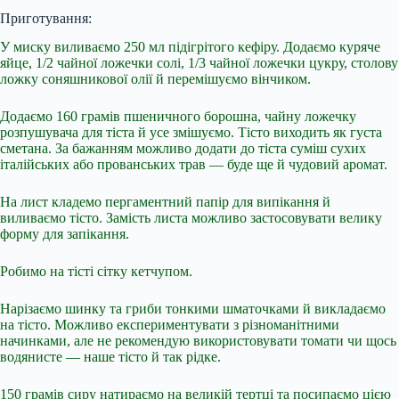
Приготування:
У миску виливаємо 250 мл підігрітого кефіру. Додаємо куряче
яйце, 1/2 чайної ложечки солі, 1/3 чайної ложечки цукру, столову
ложку соняшникової олії й перемішуємо вінчиком.
Додаємо 160 грамів пшеничного борошна, чайну ложечку
розпушувача для тіста й усе змішуємо. Тісто виходить як густа
сметана. За бажанням можливо додати до тіста суміш сухих
італійських або прованських трав — буде ще й чудовий аромат.
На лист кладемо пергаментний папір для випікання й
виливаємо тісто. Замість листа можливо застосовувати велику
форму для запікання.
Робимо на тісті сітку кетчупом.
Нарізаємо шинку та гриби тонкими шматочками й викладаємо
на тісто. Можливо експериментувати з різноманітними
начинками, але не рекомендую використовувати томати чи щось
водянисте — наше тісто й так рідке.
150 грамів сиру натираємо на великій тертці та посипаємо цією