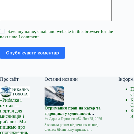
Save my name, email and website in this browser for the
next time I comment.
Опублікувати коментар
Про сайт
Останні новини
Інформ
П
С
К
«Рибалка і
С
охота» —
Отримання прав на катер та
К
портал для
гідроцикл у судношколі
и
мисливців і
«Либідь-А»: від теорії до
Дарина Горпиненко
Лип 28, 2026
рибалок. Ми
іспиту
З кожним роком відпочинок на воді
пишемо про
стає все більш популярним, а
спорядження,