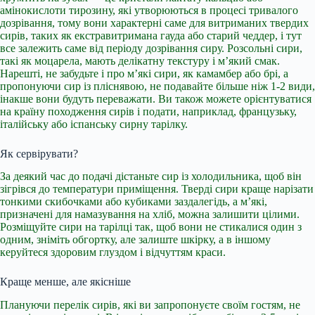
амінокислоти тирозину, які утворюються в процесі тривалого
дозрівання, тому вони характерні саме для витриманих твердих
сирів, таких як екстравитримана гауда або старий чеддер, і тут
все залежить саме від періоду дозрівання сиру. Розсольні сири,
такі як моцарела, мають делікатну текстуру і м’який смак.
Нарешті, не забудьте і про м’які сири, як камамбер або брі, а
пропонуючи сир із пліснявою, не подавайте більше ніж 1-2 види,
інакше вони будуть переважати. Ви також можете орієнтуватися
на країну походження сирів і подати, наприклад, французьку,
італійську або іспанську сирну тарілку.
Як сервірувати?
За деякий час до подачі дістаньте сир із холодильника, щоб він
зігрівся до температури приміщення. Тверді сири краще нарізати
тонкими скибочками або кубиками заздалегідь, а м’які,
призначені для намазування на хліб, можна залишити цілими.
Розміщуйте сири на тарілці так, щоб вони не стикалися один з
одним, зніміть обгортку, але залиште шкірку, а в іншому
керуйтеся здоровим глуздом і відчуттям краси.
Краще менше, але якісніше
Плануючи перелік сирів, які ви запропонуєте своїм гостям, не