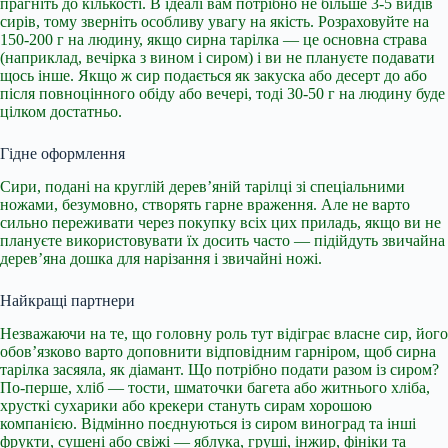
прагніть до кількості. В ідеалі вам потрібно не більше 3-5 видів
сирів, тому зверніть особливу увагу на якість. Розраховуйте на
150-200 г на людину, якщо сирна тарілка — це основна страва
(наприклад, вечірка з вином і сиром) і ви не плануєте подавати
щось інше. Якщо ж сир подається як закуска або десерт до або
після повноцінного обіду або вечері, тоді 30-50 г на людину буде
цілком достатньо.
Гідне оформлення
Сири, подані на круглій дерев’яній тарілці зі спеціальними
ножами, безумовно, створять гарне враження. Але не варто
сильно переживати через покупку всіх цих приладь, якщо ви не
плануєте використовувати їх досить часто — підійдуть звичайна
дерев’яна дошка для нарізання і звичайні ножі.
Найкращі партнери
Незважаючи на те, що головну роль тут відіграє власне сир, його
обов’язково варто доповнити відповідним гарніром, щоб сирна
тарілка засяяла, як діамант. Що потрібно подати разом із сиром?
По-перше, хліб — тости, шматочки багета або житнього хліба,
хрусткі сухарики або крекери стануть сирам хорошою
компанією. Відмінно поєднуються із сиром виноград та інші
фрукти, сушені або свіжі — яблука, груші, інжир, фініки та