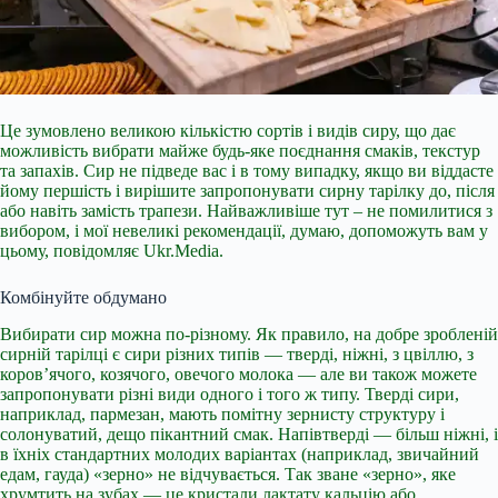
Це зумовлено великою кількістю сортів і видів сиру, що дає
можливість вибрати майже будь-яке поєднання смаків, текстур
та запахів. Сир не підведе вас і в тому випадку, якщо ви віддасте
йому першість і вирішите запропонувати сирну тарілку до, після
або навіть замість трапези. Найважливіше тут – не помилитися з
вибором, і мої невеликі рекомендації, думаю, допоможуть вам у
цьому, повідомляє Ukr.Media.
Комбінуйте обдумано
Вибирати сир можна по-різному. Як правило, на добре зробленій
сирній тарілці
є сири різних типів — тверді, ніжні, з цвіллю, з
коров’ячого, козячого, овечого молока — але ви також можете
запропонувати різні види одного і того ж типу. Тверді сири,
наприклад, пармезан, мають помітну зернисту структуру і
солонуватий, дещо пікантний смак. Напівтверді — більш ніжні, і
в їхніх стандартних молодих варіантах (наприклад, звичайний
едам, гауда) «зерно» не відчувається. Так зване «зерно», яке
хрумтить на зубах — це кристали лактату кальцію або