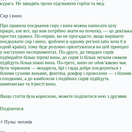
курага. Не завадять трохи підсмажені горіхи та мед.
Сир і вино
Про правила поєднання сиру і вина можна написати цілу
працю, але все, що вам потрібно знати на початку, — це декілька
простих правил. По-перше, ви не прогадаєте, якщо вирішите
поєднувати сир і вино, зроблені в одному регіоні (або хоча б в
одній країні), тому буде розумно орієнтуватися на цей принцип
у наступних експериментах. По-друге, до твердих сирів
підбирайте більш терпкі вина, до сирів із більш легким смаком
підійдуть більш ніжні вина. По-третє, вино не обов’язково має
бути червоним — моцарела, брі і гауда добре поєднуються з
білими сухими винами, фонтіна, рокфор і проволоне — з білими
солодкими, а до камбозоли і подібних сирів підійдуть
шампанське та ігристі вина.
Якщо стаття була корисною, можете поділитися нею з друзями
Поділитися
⚡ Пульс читачів