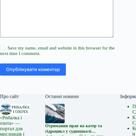
Save my name, email and website in this browser for the
next time I comment.
Опублікувати коментар
Про сайт
Останні новини
Інформ
П
С
К
«Рибалка і
С
охота» —
Отримання прав на катер та
К
портал для
гідроцикл у судношколі
и
мисливців і