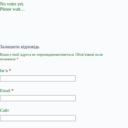
No votes yet.
Please wait…
Залишити відповідь
Ваша e-mail адреса не оприлюднюватиметься.
Обов’язкові поля
позначені
*
Ім’я
*
Email
*
Сайт