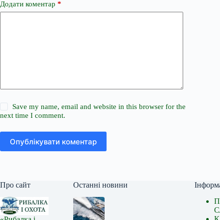
Додати коментар
*
Save my name, email and website in this browser for the
next time I comment.
Опублікувати коментар
Про сайт
Останні новини
Інформ
П
С
К
«Рибалка і