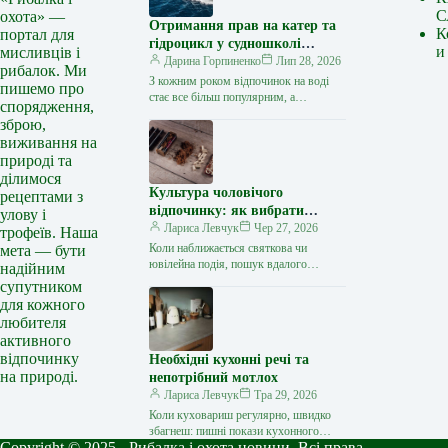
С
охота» —
Отримання прав на катер та
К
портал для
гідроцикл у судношколі
и
мисливців і
«Либідь-А»: від теорії до
Дарина Горпиненко
Лип 28, 2026
рибалок. Ми
іспиту
З кожним роком відпочинок на воді
пишемо про
стає все більш популярним, а
спорядження,
керування катером, моторним човном
зброю,
чи гідроциклом відкриває нові
виживання на
горизонти…
природі та
ділимося
Культура чоловічого
рецептами з
відпочинку: як вибрати
улову і
стильний та корисний
Лариса Левчук
Чер 27, 2026
трофеїв. Наша
подарунок
Коли наближається святкова чи
мета — бути
ювілейна подія, пошук вдалого
надійним
презенту для колеги, друга або
супутником
близької людини нерідко
для кожного
перетворюється на складне завдання.
любителя
…
активного
відпочинку
Необхідні кухонні речі та
на природі.
непотрібний мотлох
Лариса Левчук
Тра 29, 2026
Коли куховариш регулярно, швидко
збагнеш: пишні покази кухонного
Copyright © 2025 - Рибалка і охота новини. Всі права
начиння – то зайве. Зібрала відвертий