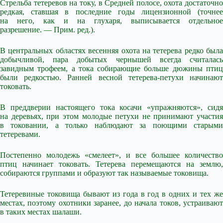
Стрельба тетеревов на току, в Средней полосе, охота достаточно
редкая, ставшая в последние годы лицензионной (точнее
на него, как и на глухаря, выписывается отдельное
разрешение. — Прим. ред.).
В центральных областях весенняя охота на тетерева редко была
добычливой, пара добытых чернышей всегда считалась
завидным трофеем, а тока собирающие больше дюжины птиц
были редкостью. Ранней весной тетерева-петухи начинают
токовать.
В преддверии настоящего тока косачи «упражняются», сидя
на деревьях, при этом молодые петухи не принимают участия
в токовании, а только наблюдают за поющими старыми
тетеревами.
Постепенно молодежь «смелеет», и все большее количество
птиц начинает токовать. Тетерева перемещаются на землю,
собираются группами и образуют так называемые токовища.
Тетеревиные токовища бывают из года в год в одних и тех же
местах, поэтому охотники заранее, до начала токов, устраивают
в таких местах шалаши.