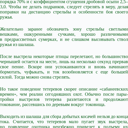
порядка 70% и с коэффициентом сгущения дробовой осыпи 2,5–
3,0. Чтобы не делать подранков, следует стрелять в меру, делая
поправки на дистанцию стрельбы и особенности боя своего
ружья.
Желательно заранее обозначить зону стрельбы светлыми
вешками, ошкуренными сучками, хорошо различимыми
в предрассветных сумерках, и не слишком высовывать ствол
ружья из шалаша.
После выстрела некоторые птицы перелетают, но большинство
чернышей остается на месте, лишь на несколько секунд прервав
свое пение. Вскоре они успокаиваются и вновь начинают
бормотать, чуфыкать, и ток возобновляется с еще большей
силой. Тогда можно снова стрелять.
Но такое поведение тетеревов скорее описание «сабанеевских
времен», чем реалии сегодняшних охот. Обычно после пары-
тройки выстрелов тетерева разлетаются и продолжают
токование, рассевшись по деревьям вокруг токовища.
Выходить из шалаша для сбора добытых косачей нельзя до конца
тока. Считается, что тетеревов мало пугает звук выстрела,
но появление охотника неизбежно приведет к подъему их