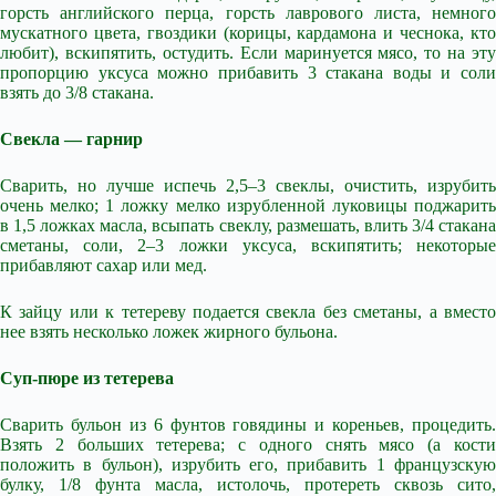
горсть английского перца, горсть лаврового листа, немного
мускатного цвета, гвоздики (корицы, кардамона и чеснока, кто
любит), вскипятить, остудить. Если маринуется мясо, то на эту
пропорцию уксуса можно прибавить 3 стакана воды и соли
взять до 3/8 стакана.
Свекла — гарнир
Сварить, но лучше испечь 2,5–3 свеклы, очистить, изрубить
очень мелко; 1 ложку мелко изрубленной луковицы поджарить
в 1,5 ложках масла, всыпать свеклу, размешать, влить 3/4 стакана
сметаны, соли, 2–3 ложки уксуса, вскипятить; некоторые
прибавляют сахар или мед.
К зайцу или к тетереву подается свекла без сметаны, а вместо
нее взять несколько ложек жирного бульона.
Суп-пюре из тетерева
Сварить бульон из 6 фунтов говядины и кореньев, процедить.
Взять 2 больших тетерева; с одного снять мясо (а кости
положить в бульон), изрубить его, прибавить 1 французскую
булку, 1/8 фунта масла, истолочь, протереть сквозь сито,