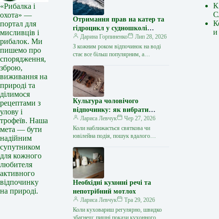
К
«Рибалка і
С
охота» —
Отримання прав на катер та
К
портал для
гідроцикл у судношколі
и
мисливців і
«Либідь-А»: від теорії до
Дарина Горпиненко
Лип 28, 2026
рибалок. Ми
іспиту
З кожним роком відпочинок на воді
пишемо про
стає все більш популярним, а
спорядження,
керування катером, моторним човном
зброю,
чи гідроциклом відкриває нові
виживання на
горизонти…
природі та
ділимося
Культура чоловічого
рецептами з
відпочинку: як вибрати
улову і
стильний та корисний
Лариса Левчук
Чер 27, 2026
трофеїв. Наша
подарунок
Коли наближається святкова чи
мета — бути
ювілейна подія, пошук вдалого
надійним
презенту для колеги, друга або
супутником
близької людини нерідко
для кожного
перетворюється на складне завдання.
любителя
…
активного
відпочинку
Необхідні кухонні речі та
на природі.
непотрібний мотлох
Лариса Левчук
Тра 29, 2026
Коли куховариш регулярно, швидко
збагнеш: пишні покази кухонного