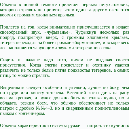
Обычно в полной темноте прилетает первым петух-токовик,
которого стрелять не принято; затем один за другим слетаются
косачи с громким хлопаньем крыльев.
Прилетев на ток, косач внимательно прислушивается и издает
своеобразный звук, «чуфыванье». Чуфыкнув несколько раз
подряд, подпрыгнув вверх, с громким хлопаньем крыльев,
тетерев переходит на более громкое «бормотание», и вскоре весь
лес наполняется чарующими звуками тетеревиного тока.
Сидеть в шалаше надо тихо, ничем не выдавая своего
присутствия. Когда слегка посветлеет и охотнику удастся
различать не только белые пятна подхвостья тетеревов, а самих
птиц, то можно стрелять.
Выцеливать следует особенно тщательно, лучше по боку, чем
по груди или хвосту тетерева. Весенний косач дичь на рану
весьма крепкая, и ружье должно бить не только кучно, но и
обладать резким боем, что обычно обеспечивает не только
патрон с дробью №№4–3, но и снаряженным полиэтиленовым
пыжом с контейнером.
Обычно характеристики системы ружье — патрон: это кучность