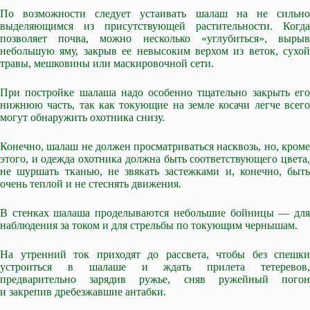
По возможности следует устаивать шалаш на не сильно
выделяющимся из присутствующей растительности. Когда
позволяет почва, можно несколько «углубиться», вырыв
небольшую яму, закрыв ее невысоким верхом из веток, сухой
травы, мешковины или маскировочной сети.
При постройке шалаша надо особенно тщательно закрыть его
нижнюю часть, так как токующие на земле косачи легче всего
могут обнаружить охотника снизу.
Конечно, шалаш не должен просматриваться насквозь, но, кроме
этого, и одежда охотника должна быть соответствующего цвета,
не шуршать тканью, не звякать застежками и, конечно, быть
очень теплой и не стеснять движения.
В стенках шалаша проделываются небольшие бойницы — для
наблюдения за током и для стрельбы по токующим чернышам.
На утренний ток приходят до рассвета, чтобы без спешки
устроиться в шалаше и ждать прилета тетеревов,
предварительно зарядив ружье, сняв ружейный погон
и закрепив дребезжавшие антабки.