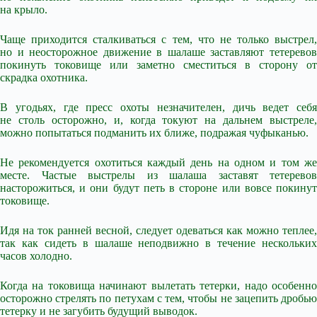
на крыло.
Чаще приходится сталкиваться с тем, что не только выстрел,
но и неосторожное движение в шалаше заставляют тетеревов
покинуть токовище или заметно сместиться в сторону от
скрадка охотника.
В угодьях, где пресс охоты незначителен, дичь ведет себя
не столь осторожно, и, когда токуют на дальнем выстреле,
можно попытаться подманить их ближе, подражая чуфыканью.
Не рекомендуется охотиться каждый день на одном и том же
месте. Частые выстрелы из шалаша заставят тетеревов
насторожиться, и они будут петь в стороне или вовсе покинут
токовище.
Идя на ток ранней весной, следует одеваться как можно теплее,
так как сидеть в шалаше неподвижно в течение нескольких
часов холодно.
Когда на токовища начинают вылетать тетерки, надо особенно
осторожно стрелять по петухам с тем, чтобы не зацепить дробью
тетерку и не загубить будущий выводок.