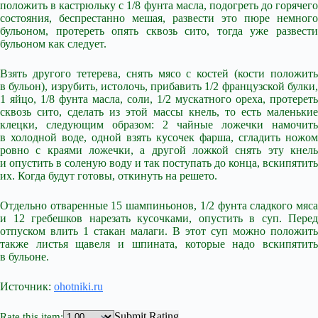
положить в кастрюльку с 1/8 фунта масла, подогреть до горячего
состояния, беспрестанно мешая, развести это пюре немного
бульоном, протереть опять сквозь сито, тогда уже развести
бульоном как следует.
Взять другого тетерева, снять мясо с костей (кости положить
в бульон), изрубить, истолочь, прибавить 1/2 французской булки,
1 яйцо, 1/8 фунта масла, соли, 1/2 мускатного ореха, протереть
сквозь сито, сделать из этой массы кнель, то есть маленькие
клецки, следующим образом: 2 чайные ложечки намочить
в холодной воде, одной взять кусочек фарша, сгладить ножом
ровно с краями ложечки, а другой ложкой снять эту кнель
и опустить в соленую воду и так поступать до конца, вскипятить
их. Когда будут готовы, откинуть на решето.
Отдельно отваренные 15 шампиньонов, 1/2 фунта сладкого мяса
и 12 гребешков нарезать кусочками, опустить в суп. Перед
отпуском влить 1 стакан малаги. В этот суп можно положить
также листья щавеля и шпината, которые надо вскипятить
в бульоне.
Источник:
ohotniki.ru
Submit Rating
Rate this item: