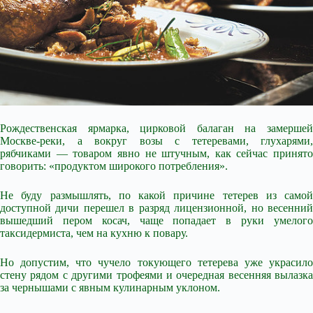
Рождественская ярмарка, цирковой балаган на замершей
Москве-реки, а вокруг возы с тетеревами, глухарями,
рябчиками — товаром явно не штучным, как сейчас принято
говорить: «продуктом широкого потребления».
Не буду размышлять, по какой причине тетерев из самой
доступной дичи перешел в разряд лицензионной, но весенний
вышедший пером косач, чаще попадает в руки умелого
таксидермиста, чем на кухню к повару.
Но допустим, что чучело токующего тетерева уже украсило
стену рядом с другими трофеями и очередная весенняя вылазка
за чернышами с явным кулинарным уклоном.