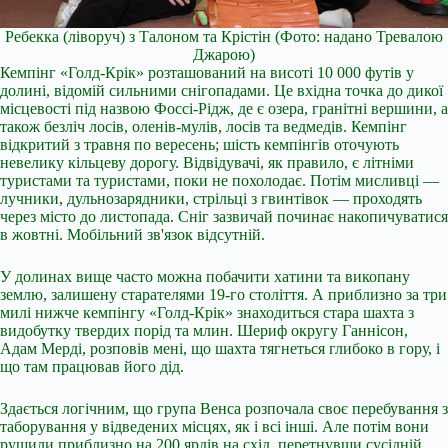
Ребекка (ліворуч) з Талоном та Крістін
(Фото: надано Тревалою
Джарою)
Кемпінг «Голд-Крік» розташований на висоті 10 000 футів у
долині, відомій сильними снігопадами. Це вхідна точка до дикої
місцевості під назвою Фоссі-Рідж, де є озера, гранітні вершини, а
також безліч лосів, оленів-мулів, лосів та ведмедів. Кемпінг
відкритий з травня по вересень; шість кемпінгів оточують
невелику кільцеву дорогу. Відвідувачі, як правило, є літніми
туристами та туристами, поки не похолодає. Потім мисливці —
лучники, дульнозарядники, стрільці з гвинтівок — проходять
через місто до листопада. Сніг зазвичай починає накопичуватися
в жовтні. Мобільний зв'язок відсутній.
У долинах вище часто можна побачити хатини та викопану
землю, залишену старателями 19-го століття. А приблизно за три
милі нижче кемпінгу «Голд-Крік» знаходиться стара шахта з
видобутку твердих порід та млин. Шериф округу Ганнісон,
Адам Мерді, розповів мені, що шахта тягнеться глибоко в гору, і
що там працював його дід.
Здається логічним, що група Венса розпочала своє перебування з
таборування у відведених місцях, як і всі інші. Але потім вони
рушили приблизно на 200 ярдів на схід, перетнувши сусідній