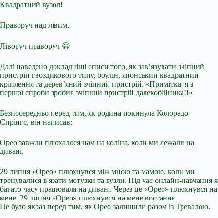
Квадратний вузол!
Праворуч над лівим,
Ліворуч праворуч 😀
Далі наведено докладніші описи того, як зав’язувати зчіпний
пристрій гвоздикового типу, боулін, японський квадратний
кріплення та дерев’яний зчіпний пристрій. «Примітка: я з
першої спроби зробив зчіпний пристрій далекобійника!!»
Безпосередньо перед тим, як родина покинула Колорадо-
Спрінгс, він написав:
Орео завжди плюхалося нам на коліна, коли ми лежали на
дивані.
29 липня «Орео» плюхнувся між мною та мамою, коли ми
тренувалися в'язати мотузки та вузли. Під час онлайн-навчання я
багато часу працювала на дивані. Через це «Орео» плюхнувся на
мене. 29 липня «Орео» плюхнувся на мене востаннє.
Це було якраз перед тим, як Орео залишили разом із Тревалою.