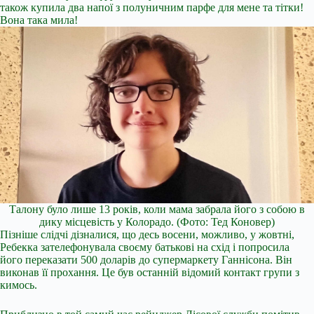
також купила два напої з полуничним парфе для мене та тітки!
Вона така мила!
Талону було лише 13 років, коли мама забрала його з собою в
дику місцевість у Колорадо.
(Фото: Тед Коновер)
Пізніше слідчі дізналися, що десь восени, можливо, у жовтні,
Ребекка зателефонувала своєму батькові на схід і попросила
його переказати 500 доларів до супермаркету Ганнісона. Він
виконав її прохання. Це був останній відомий контакт групи з
кимось.