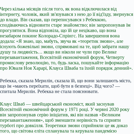
Через кілька місяців після того, як вона відключилася від
інтернету, чоловік, який зв'язувався з нею до її від'їзду, звернувся
до влади. Він сказав, що переписувався з Ребеккою,
сподіваючись відновити старе знайомство; він запропонував їм
прогулятися. Вона відповіла, що їй це нецікаво, що вона
незабаром покине Колорадо-Спрінгс. На завершення вона
додала: «Я знаю, що, мабуть, звуча як «теоретик змови», але
існують божевільні змови, спрямовані на те, щоб забрати нашу
душу та людяність… якщо ви ніколи не чули про Велике
перезавантаження, Всесвітній економічний форум, Четверту
промислову революцію, то, будь ласка, пошукайте інформацію
про Юваля Ноя Харарі, Клауса Шваба та їхній порядок денний».
Ребекка, сказала Мерилін, сказала їй, що вони залишають місто,
що їм «мають переїхати, щоб бути в безпеці». Від чого? —
спитала Мерилін. Ребекка не стала пояснювати.
Клаус Шваб — швейцарський економіст, який заснував
Всесвітній економічний форум у 1971 році. У червні 2020 року
він запропонував серію ініціатив, які він назвав «Великим
перезавантаженням», щоб зменшити нерівність та сприяти
турботі про довкілля. Теоретики змови сприйняли це як доказ
того, що світова еліта спланувала та керувала пандемією