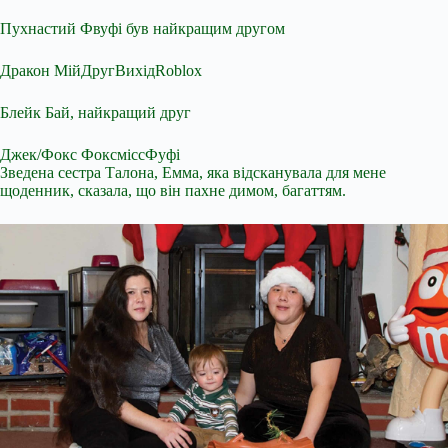
Пухнастий Фвуфі був найкращим другом
Дракон МійДругВихідRoblox
Блейк Бай, найкращий друг
Джек/Фокс ФоксміссФуфі
Зведена сестра Талона, Емма, яка відсканувала для мене
щоденник, сказала, що він пахне димом, багаттям.