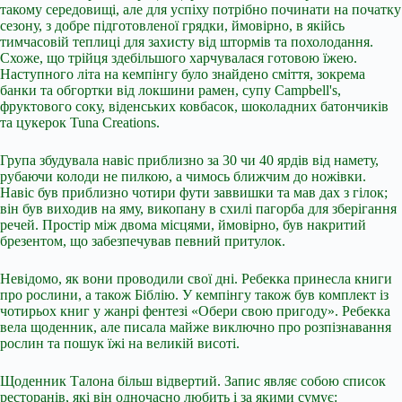
такому середовищі, але для успіху потрібно починати на початку
сезону, з добре підготовленої грядки, ймовірно, в якійсь
тимчасовій теплиці для захисту від штормів та похолодання.
Схоже, що трійця здебільшого харчувалася готовою їжею.
Наступного літа на кемпінгу було знайдено сміття, зокрема
банки та обгортки від локшини рамен, супу Campbell's,
фруктового соку, віденських ковбасок, шоколадних батончиків
та цукерок Tuna Creations.
Група збудувала навіс приблизно за 30 чи 40 ярдів від намету,
рубаючи колоди не пилкою, а чимось ближчим до ножівки.
Навіс був приблизно чотири фути заввишки та мав дах з гілок;
він був виходив на яму, викопану в схилі пагорба для зберігання
речей. Простір між двома місцями, ймовірно, був накритий
брезентом, що забезпечував певний притулок.
Невідомо, як вони проводили свої дні. Ребекка принесла книги
про рослини, а також Біблію. У кемпінгу також був комплект із
чотирьох книг у жанрі фентезі «Обери свою пригоду». Ребекка
вела щоденник, але писала майже виключно про розпізнавання
рослин та пошук їжі на великій висоті.
Щоденник Талона більш відвертий. Запис являє собою список
ресторанів, які він одночасно любить і за якими сумує: