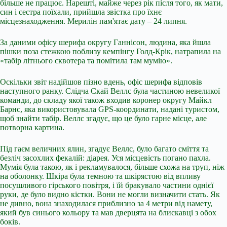
більше не працює. Нарешті, майже через рік після того, як мати,
син і сестра поїхали, прийшла звістка про їхнє
місцезнаходження. Мерилін пам'ятає дату – 24 липня.
За даними офісу шерифа округу Ганнісон, людина, яка йшла
пішки поза стежкою поблизу кемпінгу Голд-Крік, натрапила на
«табір літнього сквотера та помітила там мумію».
Оскільки звіт надійшов пізно вдень, офіс шерифа відповів
наступного ранку. Слідча Скай Веллс була частиною невеликої
команди, до складу якої також входив коронер округу Майкл
Барнс, яка використовувала GPS-координати, надані туристом,
щоб знайти табір. Веллс згадує, що це було гарне місце, але
потворна картина.
Під гаєм величних ялин, згадує Веллс, було багато сміття та
безліч засохлих фекалій: діарея. Уся місцевість погано пахла.
Мумія була такою, як і рекламувалося, більше схожа на труп, ніж
на оболонку. Шкіра була темною та шкірястою від впливу
посушливого гірського повітря, і їй бракувало частини однієї
руки, де було видно кістки. Вони не могли визначити стать. Як
не дивно, вона знаходилася приблизно за 4 метри від намету,
який був синього кольору та мав дверцята на блискавці з обох
боків.