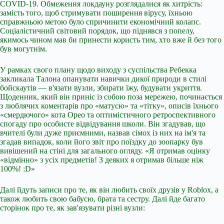
COVID-19. Обмеження локдауну розглядалися як хитрість:
замість того, щоб стримувати поширення вірусу, їхньою
справжньою метою було спричинити економічний колапс.
Соціалістичний світовий порядок, що піднявся з попелу,
якимось чином мав би принести користь тим, хто вже й без того
був могутнім.
У рамках свого плану щодо виходу з суспільства Ребекка
закликала Талона опанувати навички дикої природи в стилі
бойскаутів — в'язати вузли, збирати їжу, будувати укриття.
Щоденник, який він приніс із собою поза мережею, починається
з люблячих коментарів про «матусю» та «тітку», описів їхнього
«смердючого» кота Орео та оптимістичного ретроспективного
спогаду про особисте відвідування школи. Він згадував, що
вчителі були дуже приємними, назвав сімох із них на ім'я та
згадав випадок, коли його звіт про поїздку до зоопарку був
вивішений на стіні для загального огляду. «Я отримав оцінку
«відмінно» з усіх предметів! З деяких я отримав більше ніж
100%! :D»
Далі йдуть записи про те, як він любить своїх друзів у Roblox, а
також любить свою бабусю, брата та сестру. Далі йде багато
сторінок про те, як зав'язувати різні вузли: