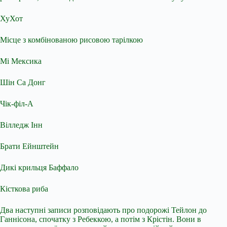
ХуХот
Місце з комбінованою рисовою тарілкою
Мі Мексика
Шін Са Донг
Чік-філ-А
Вілледж Інн
Брати Ейнштейн
Дикі крильця Баффало
Кісткова риба
Два наступні записи розповідають про подорожі Тейлон до
Ганнісона, спочатку з Ребеккою, а потім з Крістін. Вони в