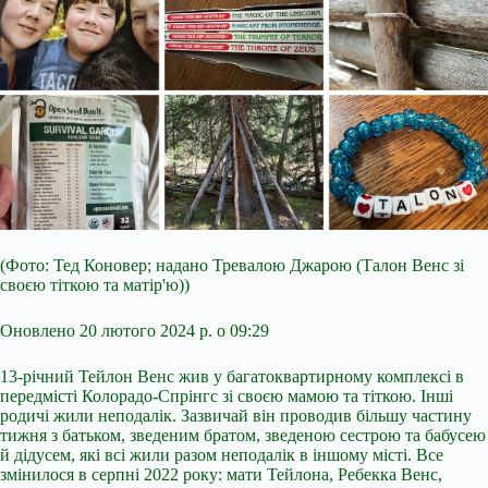
(Фото: Тед Коновер; надано Тревалою Джарою (Талон Венс зі
своєю тіткою та матір'ю))
Оновлено 20 лютого 2024 р. о 09:29
13-річний Тейлон Венс жив у багатоквартирному комплексі в
передмісті Колорадо-Спрінгс зі своєю мамою та тіткою. Інші
родичі жили неподалік. Зазвичай він проводив більшу частину
тижня з батьком, зведеним братом, зведеною сестрою та бабусею
й дідусем, які всі жили разом неподалік в іншому місті. Все
змінилося в серпні 2022 року: мати Тейлона, Ребекка Венс,