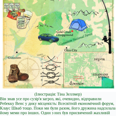
(Ілюстрація: Тіна Зеллмер)
Він знав усе про сузір'я загроз, які, очевидно, відправили
Ребекку Венс у дику місцевість: Всесвітній економічний форум,
Клаус Шваб тощо. Поки ми були разом, його дружина надсилала
йому меми про інших. Один з них був присвячений жахливій