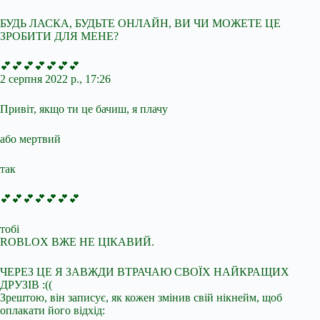
БУДЬ ЛАСКА, БУДЬТЕ ОНЛАЙН, ВИ ЧИ МОЖЕТЕ ЦЕ
ЗРОБИТИ ДЛЯ МЕНЕ?
💕💕💕💕💕💕💕
2 серпня 2022 р., 17:26
Привіт, якщо ти це бачиш, я плачу
або мертвий
так
💕💕💕💕💕💕💕
тобі
ROBLOX ВЖЕ НЕ ЦІКАВИЙ.
ЧЕРЕЗ ЦЕ Я ЗАВЖДИ ВТРАЧАЮ СВОЇХ НАЙКРАЩИХ
ДРУЗІВ :((
Зрештою, він записує, як кожен змінив свій нікнейм, щоб
оплакати його відхід: