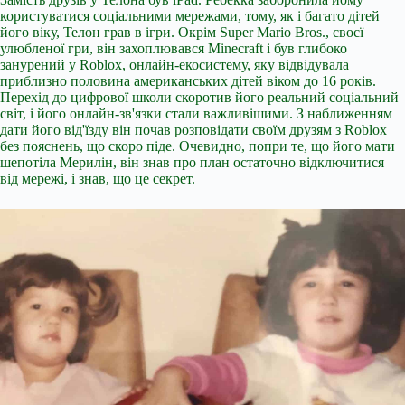
користуватися соціальними мережами, тому, як і багато дітей
його віку, Телон грав в ігри. Окрім Super Mario Bros., своєї
улюбленої гри, він захоплювався Minecraft і був глибоко
занурений у Roblox, онлайн-екосистему, яку відвідувала
приблизно половина американських дітей віком до 16 років.
Перехід до цифрової школи скоротив його реальний соціальний
світ, і його онлайн-зв'язки стали важливішими. З наближенням
дати його від'їзду він почав розповідати своїм друзям з Roblox
без пояснень, що скоро піде. Очевидно, попри те, що його мати
шепотіла Мерилін, він знав про план остаточно відключитися
від мережі, і знав, що це секрет.