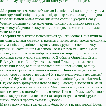
основному про їжу, але другий описує емоційний зрив:
22 серпня ми з мамою поїхали до Ганнісона, і вона приготувала
нам хрусткий сніданок у лаваші, дві картопляні оладки… і два
газовані напої! Мама також знайшла солоні цукерки Beany
Weensy, локшину зі смаком чилі, локшину зі смаком креветок,
упаковку яблучного соку для мене та два пакетики чіпсів для
мене та тітки!
23 серпня ми з тіткою повернулися до Ганнісона! Вона купила
ще одягу, кілька книжок, пакетики з попкорном, трохи локшини,
яку ми ніколи раніше не куштували, фруктові снеки, пачку
курки, 16 батончиків Cinnamon Toast Crunch та Arby's! Вона
також дозволила мені вибрати напій на заправці на мій вибір,
оскільки вона купила сигарети :P. Я обрала Grapefruit Crush.
В Arby's, що ми їли, було так смачно! Тітка принесла мені
грецький гірос, великий апельсиновий крем-шейк, велику
картоплю фрі та халапеньйо попперс! Вона також дала мені
трохи свого напою з автомату! Я також влаштувала невеликий
зрив в Arby's, бо ніщо вже не таке, як раніше [сумне обличчя].
Під час мого зриву вона повела нас у Safeway і дозволила мені
вибрати цукерки на мій вибір! Мені було так сумно, що нічого
вже не звучало привабливо для мене. Тож я вибрала здебільшого
шоколад для мами, а потім тітка запропонувала мені фруктові
снеки, тому я просто сказала: «Добре».
Мама також купила фруктові кубки, бо їй так захотілося! Вона