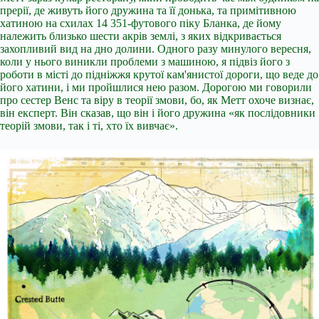
прерії, де живуть його дружина та її донька, та примітивною
хатиною на схилах 14 351-футового піку Бланка, де йому
належить близько шести акрів землі, з яких відкривається
захопливий вид на дно долини. Одного разу минулого вересня,
коли у нього виникли проблеми з машиною, я підвіз його з
роботи в місті до підніжжя крутої кам'янистої дороги, що веде до
його хатини, і ми пройшлися нею разом. Дорогою ми говорили
про сестер Венс та віру в теорії змови, бо, як Метт охоче визнає,
він експерт. Він сказав, що він і його дружина «як послідовники
теорій змови, так і ті, хто їх вивчає».