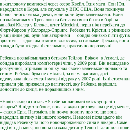
в житловому комплексі через озеро Квейл. Їхня мати, Сон Юп,
народилася в Кореї, але служила у ВПС США. Вона покинула
біологічного батька дівчат, коли вони були маленькими. Вона
познайомилася з Тревалою та батьком свого брата в барі на
авіабазі Кіслер у Білоксі, штат Міссісіпі, перш ніж переїхати до
Форт-Карсон у Колорадо-Спрінгс. Ребекка та Крістін, з різницею
у віці лише рік, були мініатюрними — обидві близько п'яти футів
зростом — з довгим темним волоссям; за словами Тревали, вони
завжди були «з'єднані стегнами», практично нерозлучні.
Ребекка познайомилася з батьком Тейлон, Еріком, в Атмелі, де
обидва виробляли комп'ютерні чіпи, у 2009 році. Він нещодавно
розлучився, отримавши опіку над своєю маленькою донькою та
сином. Ребекка була незаміжня і, за всіма даними, досі
одужувала після смерті матері від раку у 2007 році. Їхні стосунки
тривали рік, призвели до вагітності, яку Ребекка вирішила
доносити до кінця, не порадившись з ним.
«Навіть якщо я питав: «У тебе заплановані якісь зустрічі з
лікарем? Я піду з тобою», вона завжди приховувала це від мене»,
– сказав Ерік. Натомість він почув новину про те, що вона
народила дитину від іншого колеги. Невдовзі після цього він
відвідав Ребекку та його новонародженого сина в лікарні. Саме
тоді він дізнався, що вона назвала дитину Телон і залишила поле