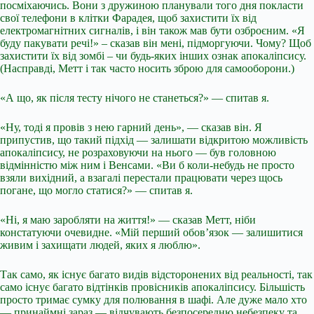
посміхаючись. Вони з дружиною планували того дня покласти
свої телефони в клітки Фарадея, щоб захистити їх від
електромагнітних сигналів, і він також мав бути озброєним. «Я
буду пакувати речі!» – сказав він мені, підморгуючи. Чому? Щоб
захистити їх від зомбі – чи будь-яких інших ознак апокаліпсису.
(Насправді, Метт і так часто носить зброю для самооборони.)
«А що, як після тесту нічого не станеться?» — спитав я.
«Ну, тоді я провів з нею гарний день», — сказав він. Я
припустив, що такий підхід — залишати відкритою можливість
апокаліпсису, не розраховуючи на нього — був головною
відмінністю між ним і Венсами. «Ви б коли-небудь не просто
взяли вихідний, а взагалі перестали працювати через щось
погане, що могло статися?» — спитав я.
«Ні, я маю заробляти на життя!» — сказав Метт, ніби
констатуючи очевидне. «Мій перший обов’язок — залишитися
живим і захищати людей, яких я люблю».
Так само, як існує багато видів відсторонених від реальності, так
само існує багато відтінків провісників апокаліпсису. Більшість
просто тримає сумку для полювання в шафі. Але дуже мало хто
— принаймні зараз — відчувають безпосередню небезпеку та