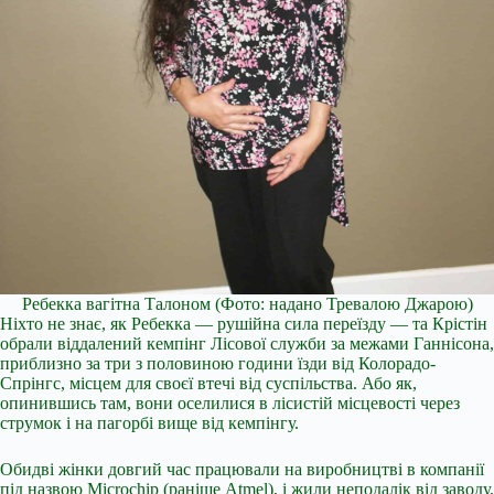
Ребекка вагітна Талоном
(Фото: надано Тревалою Джарою)
Ніхто не знає, як Ребекка — рушійна сила переїзду — та Крістін
обрали віддалений кемпінг Лісової служби за межами Ганнісона,
приблизно за три з половиною години їзди від Колорадо-
Спрінгс, місцем для своєї втечі від суспільства. Або як,
опинившись там, вони оселилися в лісистій місцевості через
струмок і на пагорбі вище від кемпінгу.
Обидві жінки довгий час працювали на виробництві в компанії
під назвою Microchip (раніше Atmel), і жили неподалік від заводу,