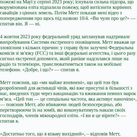
пожежі на Мауї у серпні 2023 року; існувала сильна підозра, що
корумпована еліта підпалила пожежу, щоб витіснити корінних
гавайців з цінних земель. Потім Метт показав мені відео з
попередженням про щось під назвою 10/4. «Ви чули про це?» —
спитав він. Я — ні.
4 жовтня 2023 року федеральний уряд запланував надтривале
випробування Системи екстреного оповіщення. Метт вважав це
зловісним з кількох причин: у справу були залучені Федеральна
комісія зі зв'язку (FCC) та інші федеральні агентства, і цього разу
сигнал екстреної допомоги, який раніше надсилався лише на
радіо та телевізори, транслюватиметься також на мобільні
телефони. «Добре, і що?» — спитав я.
Метт пояснив, що «ми майже впевнені», що цей тон був
розроблений для активації чіпів, які вже присутні в більшості з
нас, введених туди через вакцинацію та вживання певних марок
м’яса. «Цей тон — це спеціальна частота, яка активує наночіпи»,
— пояснив Метт, або вбиваючи людей безпосередньо, або
перетворюючи їх на зомбі, які виконуватимуть накази своїх
господарів, членів міжнародної еліти. «І ви в це вірите?» —
спитав я.
«Достатньо того, що я візьму вихідний», – відповів Метт,