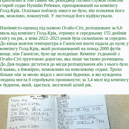
Приблизно в той самий час рейнджер Лісової служби помітив
старий седан Hyundai Ребекки, припаркований на кемпінгу
Голд-Крік. Оскільки поблизу нікого не було, він позначив його
як, можливо, покинутий. У листопаді його відбуксували.
Напівмісто-привид під назвою Огайо-Сіті, розташоване за 6,6
миль від кемпінгу Голд-Крік, отримує в середньому 155 дюймів
снігу на рік, а зима 2022–2023 років була сильнішою за середню.
До кінця жовтня температура в Ганнісоні вночі падала до нуля; у
кемпінгу Голд-Крік, який розташований на понад 2000 футів
вище, ніж Ганнісон, було ще холодніше. Кемпінг з'єднаний з
Огайо-Сіті ґрунтовою дорогою, яка лише частково розчищена.
До Дня подяки дістатися до місця розташування або з нього було
б важко, а ймовірно, неможливо на невеликому седані. Трохи
більше ніж за милю звідси є житлові будинки, в які нужденна
людина могла б спробувати проникнути; за 3,4 милі від кемпінгу
є будинок, який, здається, заселений цілий рік.