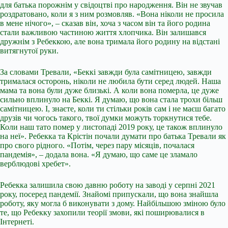
для батька порожнім у свідоцтві про народження. Він не звучав
роздратовано, коли я з ним розмовляв. «Вона ніколи не просила
в мене нічого», – сказав він, хоча з часом він та його родина
стали важливою частиною життя хлопчика. Він залишався
дружнім з Ребеккою, але вона тримала його родину на відстані
витягнутої руки.
За словами Тревали, «Беккі завжди була самітницею, завжди
трималася осторонь, ніколи не любила бути серед людей. Наша
мама та вона були дуже близькі. А коли вона померла, це дуже
сильно вплинуло на Беккі. Я думаю, що вона стала трохи більш
самітницею. І, знаєте, коли ти стільки років сам і не маєш багато
друзів чи чогось такого, твої думки можуть торкнутися тебе.
Коли наш тато помер у листопаді 2019 року, це також вплинуло
на неї». Ребекка та Крістін почали думати про батька Тревали як
про свого рідного. «Потім, через пару місяців, почалася
пандемія», – додала вона. «Я думаю, що саме це зламало
верблюдові хребет».
Ребекка залишила свою давню роботу на заводі у серпні 2021
року, посеред пандемії. Знайомі припускали, що вона знайшла
роботу, яку могла б виконувати з дому. Найбільшою зміною було
те, що Ребекку захопили теорії змови, які поширювалися в
Інтернеті.