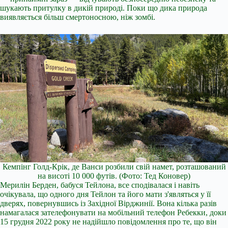
шукають притулку в дикій природі. Поки що дика природа
виявляється більш смертоносною, ніж зомбі.
Кемпінг Голд-Крік, де Ванси розбили свій намет, розташований
на висоті 10 000 футів.
(Фото: Тед Коновер)
Мерилін Берден, бабуся Тейлона, все сподівалася і навіть
очікувала, що одного дня Тейлон та його мати з'являться у її
дверях, повернувшись із Західної Вірджинії. Вона кілька разів
намагалася зателефонувати на мобільний телефон Ребекки, доки
15 грудня 2022 року не надійшло повідомлення про те, що він