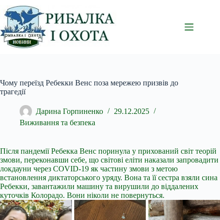
Перейти
до
вмісту
Чому переїзд Ребекки Венс поза мережею призвів до
трагедії
Дарина Горпиненко
29.12.2025
Виживання та безпека
Після пандемії Ребекка Венс поринула у прихований світ теорій
змови, переконавши себе, що світові еліти наказали запровадити
локдауни через COVID-19 як частину змови з метою
встановлення диктаторського уряду. Вона та її сестра взяли сина
Ребекки, завантажили машину та вирушили до віддалених
куточків Колорадо. Вони ніколи не повернуться.