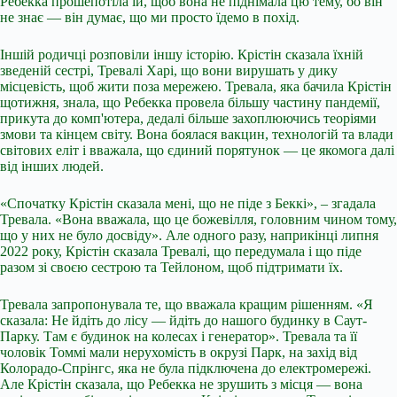
Ребекка прошепотіла їй, щоб вона не піднімала цю тему, бо він
не знає — він думає, що ми просто їдемо в похід.
Іншій родичці розповіли іншу історію. Крістін сказала їхній
зведеній сестрі, Тревалі Харі, що вони вирушать у дику
місцевість, щоб жити поза мережею. Тревала, яка бачила Крістін
щотижня, знала, що Ребекка провела більшу частину пандемії,
прикута до комп'ютера, дедалі більше захоплюючись теоріями
змови та кінцем світу. Вона боялася вакцин, технологій та влади
світових еліт і вважала, що єдиний порятунок — це якомога далі
від інших людей.
«Спочатку Крістін сказала мені, що не піде з Беккі», – згадала
Тревала. «Вона вважала, що це божевілля, головним чином тому,
що у них не було досвіду». Але одного разу, наприкінці липня
2022 року, Крістін сказала Тревалі, що передумала і що піде
разом зі своєю сестрою та Тейлоном, щоб підтримати їх.
Тревала запропонувала те, що вважала кращим рішенням. «Я
сказала: Не йдіть до лісу — йдіть до нашого будинку в Саут-
Парку. Там є будинок на колесах і генератор». Тревала та її
чоловік Томмі мали нерухомість в окрузі Парк, на захід від
Колорадо-Спрінгс, яка не була підключена до електромережі.
Але Крістін сказала, що Ребекка не зрушить з місця — вона