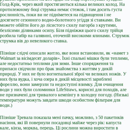
Голд-Крік, через який простягаються кілька великих колод. На
протилежному боці струмка немає стежок, і там досить густа
рослинність, поки ви не підніметеся на підвищення і не
досягнете сезонного водно-болотного угіддя зі ставками. Ви
можете обійти його до лісистого схилу пагорба з крутими,
безлісими ділянками осипу. Біля підніжжя цього схилу трійця
розбила табір на галявині, оточеній високими ялинами. Струмок
струмка вів до невеликого ставка.
Пізніше слідчі описали житло, яке вони встановили, як «намет з
Walmart за вісімдесят доларів». Їхні спальні мішки були теплими,
але недостатньо теплими для зими. Інше спорядження та
припаси свідчили про брак знайомства з життям у дикій
природі. У них не було вогнепальної зброї чи великих ножів. У
них була вудка, і хоча озера в дикій місцевості зариблені
фореллю, вони замерзли та недоступні взимку. Для очищення
води у них були соломинки LifeStraws, корисні для походів, але
не призначені для тривалого кемпінгу в холодну погоду. (Низькі
температури можуть завдати шкоди особистим фільтрам для
води.)
Пізніше Тревала показала мені пачку, можливо, з 50 пакетиків
насіння, які їй повернули посадовці майже через рік: капуста
кале, кінза, морква, перець. Ці рослини можна виростити в