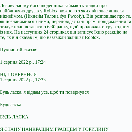
Левову частку його щоденника займають згадки про
найближчих друзів у Roblox, кожного з яких він знає лише за
нікнеймом. (Нікнейм Талона був Fwoofy). Він розповідає про те,
як познайомився з ними, переповідає їхні прямі повідомлення та
згадує план вставати о 6:30 ранку, щоб продовжити гру з одним
із них. На наступних 24 сторінках він записує їхню реакцію на
те, як він сказав їм, що назавжди залишає Roblox.
Пухнастий сказав:
1 серпня 2022 р., 17:24
НІ, ПОВЕРНИСЯ
1 серпня 2022 р., 17:33
Будь ласка, я віддам усе, щоб ти повернувся
Будь ласка
БУДЬ ЛАСКА
Я СТАНУ НАЙКРАЩИМ ГРАВЦЕМ У ГОРИЛИНУ