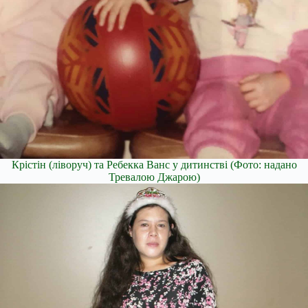
Крістін (ліворуч) та Ребекка Ванс у дитинстві
(Фото: надано
Тревалою Джарою)