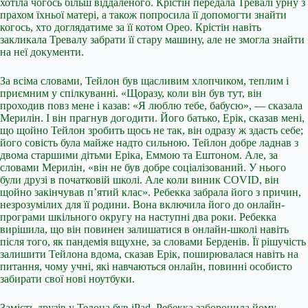
хотіла чогось більш віддаленого. Крістін передала Тревалі урну з
прахом їхньої матері, а також попросила її допомогти знайти
когось, хто доглядатиме за її котом Орео. Крістін навіть
закликала Тревалу забрати її стару машину, але не змогла знайти
на неї документи.
За всіма словами, Тейлон був щасливим хлопчиком, теплим і
приємним у спілкуванні. «Щоразу, коли він був тут, він
проходив повз мене і казав: «Я люблю тебе, бабусю», — сказала
Мерилін. І він прагнув догодити. Його батько, Ерік, сказав мені,
що щойно Тейлон зробить щось не так, він одразу ж здасть себе;
його совість була майже надто сильною. Тейлон добре ладнав з
двома старшими дітьми Еріка, Еммою та Ештоном. Але, за
словами Мерилін, «він не був добре соціалізований. У нього
були друзі в початковій школі. Але коли виник COVID, він
щойно закінчував п’ятий клас». Ребекка забрала його з причин,
незрозумілих для її родини. Вона включила його до онлайн-
програми шкільного округу на наступні два роки. Ребекка
вирішила, що він повинен залишатися в онлайн-школі навіть
після того, як пандемія вщухне, за словами Берденів. Її рішучість
залишити Тейлона вдома, сказав Ерік, поширювалася навіть на
питання, чому учні, які навчаються онлайн, повинні особисто
забирати свої нові ноутбуки.
Замість друзів у Телона був iPad. Ребекка заборонила йому