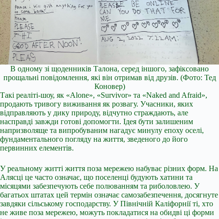
В одному зі щоденників Талона, серед іншого, зафіксовано
прощальні повідомлення, які він отримав від друзів.
(Фото: Тед
Коновер)
Такі реаліті-шоу, як «Alone», «Survivor» та «Naked and Afraid»,
продають тривогу виживання як розвагу. Учасники, яких
відправляють у дику природу, відчутно страждають, але
насправді завжди готові допомогти. Ідея бути залишеним
напризволяще та випробуваним нагадує минулу епоху оселі,
фундаментального погляду на життя, зведеного до його
первинних елементів.
У реальному житті життя поза мережею набуває різних форм. На
Алясці це часто означає, що поселенці будують хатини та
місяцями забезпечують себе полюванням та риболовлею. У
багатьох штатах цей термін означає самозабезпечення, досягнуте
завдяки сільському господарству. У Північній Каліфорнії ті, хто
не живе поза мережею, можуть покладатися на обидві ці форми