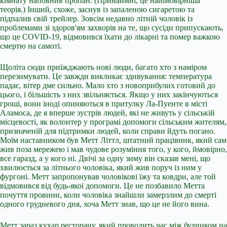
кімнату наповнив пропан. (Принаймні, це найімовірніша
теорія.) Інший, схоже, заснув із запаленою сигаретою та
підпалив свій трейлер. Зовсім недавно літній чоловік із
проблемами зі здоров'ям захворів на те, що сусіди припускають,
що це COVID-19, відмовився їхати до лікарні та помер важкою
смертю на самоті.
Щоліта сюди приїжджають нові люди, багато хто з наміром
перезимувати. Це завжди викликає здивування: температура
падає, вітер дме сильно. Мало хто з новоприбулих готовий до
цього, і більшість з них звільняється. Якщо у них закінчуються
гроші, вони іноді опиняються в притулку Ла-Пуенте в місті
Аламоса, де я вперше зустрів людей, які не живуть у сільській
місцевості, як волонтер у програмі допомоги сільським жителям,
призначеній для підтримки людей, коли справи йдуть погано.
Моїм наставником був Метт Літтл, штатний працівник, який сам
жив поза мережею і мав чудове розуміння того, у кого, ймовірно,
все гаразд, а у кого ні. Двічі за одну зиму він сказав мені, що
хвилюється за літнього чоловіка, який жив поруч із ним у
фургоні. Метт запропонував чоловікові їжу та ковдри, але той
відмовився від будь-якої допомоги. Це не позбавило Метта
почуття провини, коли чоловіка знайшли замерзлим до смерті
одного грудневого дня, хоча Метт знав, що це не його вина.
Метт зараз кухар ресторану, який проводить час між будинком на