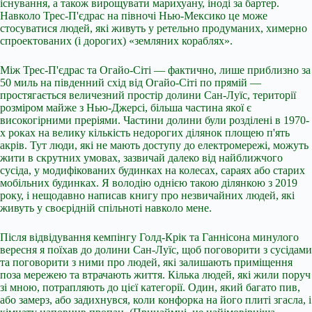
існування, а також вирощувати марихуану, іноді за бартер.
Навколо Трес-П'єдрас на півночі Нью-Мексико це може
стосуватися людей, які живуть у ретельно продуманих, химерно
спроектованих (і дорогих) «земляних кораблях».
Між Трес-П'єдрас та Огайо-Сіті — фактично, лише приблизно за
50 миль на південний схід від Огайо-Сіті по прямій —
простягається величезний простір долини Сан-Луїс, території
розміром майже з Нью-Джерсі, більша частина якої є
високогірними преріями. Частини долини були розділені в 1970-
х роках на велику кількість недорогих ділянок площею п'ять
акрів. Тут люди, які не мають доступу до електромережі, можуть
жити в скрутних умовах, зазвичай далеко від найближчого
сусіда, у модифікованих будинках на колесах, сараях або старих
мобільних будинках. Я володію однією такою ділянкою з 2019
року, і нещодавно написав книгу про незвичайних людей, які
живуть у своєрідній спільноті навколо мене.
Після відвідування кемпінгу Голд-Крік та Ганнісона минулого
вересня я поїхав до долини Сан-Луїс, щоб поговорити з сусідами
та поговорити з ними про людей, які залишають приміщення
поза мережею та втрачають життя. Кілька людей, які жили поруч
зі мною, потрапляють до цієї категорії. Один, який багато пив,
або замерз, або задихнувся, коли конфорка на його плиті згасла, і