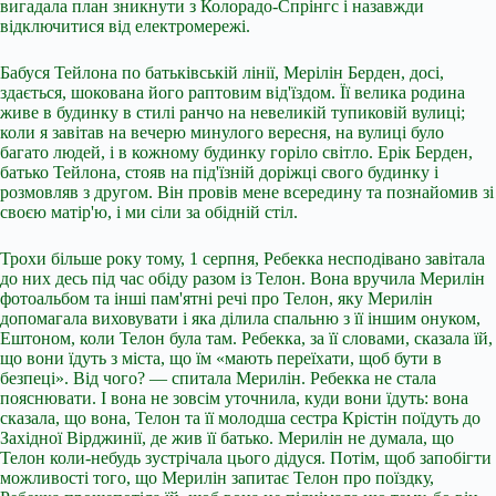
вигадала план зникнути з Колорадо-Спрінгс і назавжди
відключитися від електромережі.
Бабуся Тейлона по батьківській лінії, Мерілін Берден, досі,
здається, шокована його раптовим від'їздом. Її велика родина
живе в будинку в стилі ранчо на невеликій тупиковій вулиці;
коли я завітав на вечерю минулого вересня, на вулиці було
багато людей, і в кожному будинку горіло світло. Ерік Берден,
батько Тейлона, стояв на під'їзній доріжці свого будинку і
розмовляв з другом. Він провів мене всередину та познайомив зі
своєю матір'ю, і ми сіли за обідній стіл.
Трохи більше року тому, 1 серпня, Ребекка несподівано завітала
до них десь під час обіду разом із Телон. Вона вручила Мерилін
фотоальбом та інші пам'ятні речі про Телон, яку Мерилін
допомагала виховувати і яка ділила спальню з її іншим онуком,
Ештоном, коли Телон була там. Ребекка, за її словами, сказала їй,
що вони їдуть з міста, що їм «мають переїхати, щоб бути в
безпеці». Від чого? — спитала Мерилін. Ребекка не стала
пояснювати. І вона не зовсім уточнила, куди вони їдуть: вона
сказала, що вона, Телон та її молодша сестра Крістін поїдуть до
Західної Вірджинії, де жив її батько. Мерилін не думала, що
Телон коли-небудь зустрічала цього дідуся. Потім, щоб запобігти
можливості того, що Мерилін запитає Телон про поїздку,