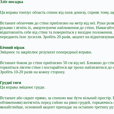
Зліт-посадка
Ця вправа тонізує область спини від пахв донизу, сприяє тому, щ
Встаньте обличчям до стіни приблизно на метр від неї. Руки розве
руками і зігніть їх, амортизуючи наближення до стіни. Намагайте
відштовхніть себе від стіни та поверніться у вихідне положення, 
передають їхнє зусилля. Зробіть 20 разів, акцент на відштовхуван
Бічний віраж
Зміцнює та закріплює результат попередньої вправи.
Встаньте боком до стіни приблизно 50 см від неї. Ближню до сті
торкніться ліктем стіни і постарайтеся ще трохи наблизитися до 
Зробіть 10-20 разів на кожну сторону.
Грудні тяги
Ця вправа зміцнює груди.
Встаньте або сядьте прямо, за спиною має бути вільний простір. В
обтяженням) витягніть перед собою на рівні грудей, торкаючись о
якнайглибше, основний акцент припадає на останню третину руху 