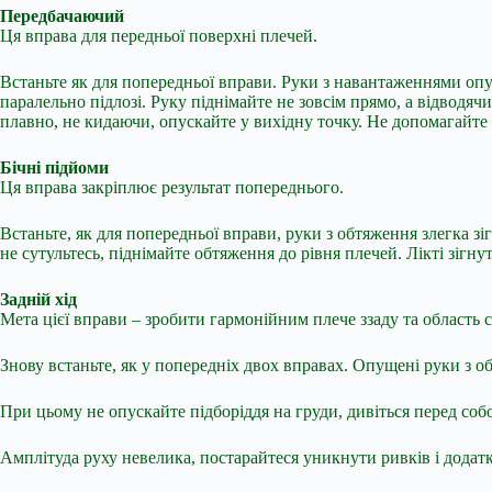
Передбачаючий
Ця вправа для передньої поверхні плечей.
Встаньте як для попередньої вправи. Руки з навантаженнями опу
паралельно підлозі. Руку піднімайте не зовсім прямо, а відводячи
плавно, не кидаючи, опускайте у вихідну точку. Не допомагайте с
Бічні підйоми
Ця вправа закріплює результат попереднього.
Встаньте, як для попередньої вправи, руки з обтяження злегка зі
не сутультесь, піднімайте обтяження до рівня плечей. Лікті зігнут
Задній хід
Мета цієї вправи – зробити гармонійним плече ззаду та область 
Знову встаньте, як у попередніх двох вправах. Опущені руки з о
При цьому не опускайте підборіддя на груди, дивіться перед со
Амплітуда руху невелика, постарайтеся уникнути ривків і додатко