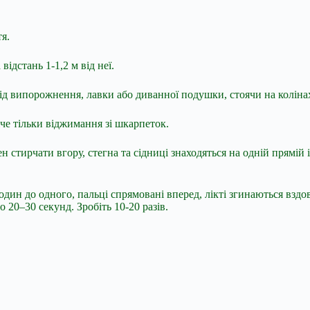
я.
ідстань 1-1,2 м від неї.
ід випорожнення, лавки або диванної подушки, стоячи на коліна
че тільки віджимання зі шкарпеток.
н стирчати вгору, стегна та сідниці знаходяться на одній прямій
дин до одного, пальці спрямовані вперед, лікті згинаються вздов
 20–30 секунд. Зробіть 10-20 разів.