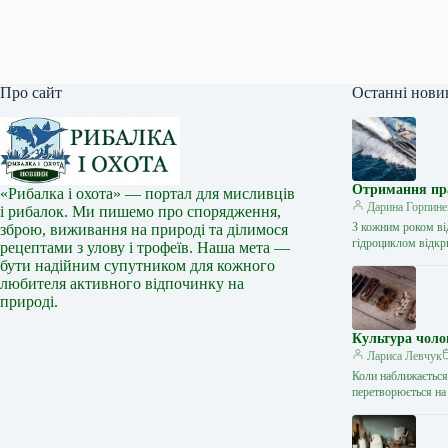
Про сайт
Останні нови
Отримання прав
«Рибалка і охота» — портал для мисливців
Дарина Горпине
і рибалок. Ми пишемо про спорядження,
З кожним роком ві
зброю, виживання на природі та ділимося
гідроциклом відкр
рецептами з улову і трофеїв. Наша мета —
бути надійним супутником для кожного
любителя активного відпочинку на
природі.
Культура чоло
Лариса Левчук
Коли наближається 
перетворюється на