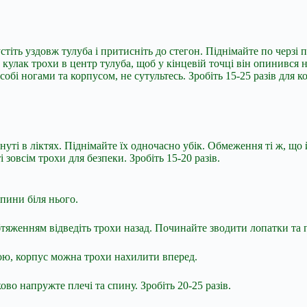
стіть уздовж тулуба і притисніть до стегон. Піднімайте по черз
 кулак трохи в центр тулуба, щоб у кінцевій точці він опинився н
обі ногами та корпусом, не сутультесь. Зробіть 15-25 разів для к
гнуті в ліктях. Піднімайте їх одночасно убік. Обмеження ті ж, що
і зовсім трохи для безпеки. Зробіть 15-20 разів.
спини біля нього.
бтяженням відведіть трохи назад. Починайте зводити лопатки та п
бою, корпус можна трохи нахилити вперед.
во напружте плечі та спину. Зробіть 20-25 разів.