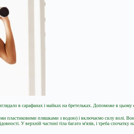
виглядало в сарафанах і майках на бретельках. Допоможе в цьому 
ими пластиковими пляшками з водою) і включаємо силу волі. Вона
овності. У верхній частині тіла багато м'язів, і треба спочатку
н