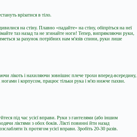
тануть врізатися в тіло.
ивилися на стіну. Плавно «падайте» на стіну, обіпріться на неї
імайте таз назад та не згинайте ноги! Тепер, випрямляючи руки,
тиметься за рахунок потрібних нам м'язів спини, руки лише
наючи лікоть і нахиляючи зовнішнє плече трохи вперед-всередину,
 ногами і корпусом, працює тільки рука і м'яз нижче пахви.
йтеся під час усієї вправи. Руки з гантелями (або іншим
одячи ліктями з обох боків. Лікті повинні йти назад
слабляти їх протягом усієї вправи. Зробіть 20-30 разів.