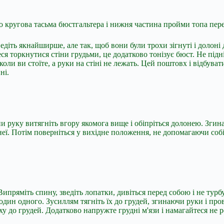
о кругова тасьма бюстгальтера і нижня частина пройми топа перес
діть якнайширше, але так, щоб вони були трохи зігнуті і долоні д
ся торкнутися стіни грудьми, це додатково тонізує бюст. Не підн
коли ви стоїте, а руки на стіні не лежать. Цей поштовх і відбува
ні.
ни руку витягніть вгору якомога вище і обіпріться долонею. Зги
неї. Потім поверніться у вихідне положення, не допомагаючи собі
ипряміть спину, зведіть лопатки, дивіться перед собою і не турбу
дин одного. Зусиллям тягніть їх до грудей, згинаючи руки і пров
до грудей. Додатково напружте грудні м'язи і намагайтеся не роз