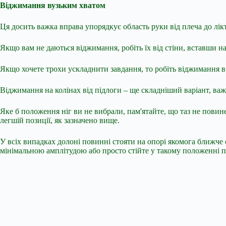
Віджимання вузьким хватом
Ця досить важка вправа упорядкує область руки від плеча до лікт
Якщо вам не даються віджимання, робіть їх від стіни, вставши на в
Якщо хочете трохи ускладнити завдання, то робіть віджимання в
Віджимання на колінах від підлоги – ще складніший варіант, важ
Яке б положення ніг ви не вибрали, пам'ятайте, що таз не повине
легшій позиції, як зазначено вище.
У всіх випадках долоні повинні стояти на опорі якомога ближче о
мінімальною амплітудою або просто стійте у такому положенні по