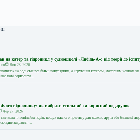
ни
 на катер та гідроцикл у судношколі «Либідь-А»: від теорії до іспит
нко
Лип 28, 2026
дпочинок на воді стає все більш популярним, а керування катером, моторним човном чи
иває нові горизонти…
вічого відпочинку: як вибрати стильний та корисний подарунок
Чер 27, 2026
святкова чи ювілейна подія, пошук вдалого презенту для колеги, друга або близької лю
 складне завдання.…