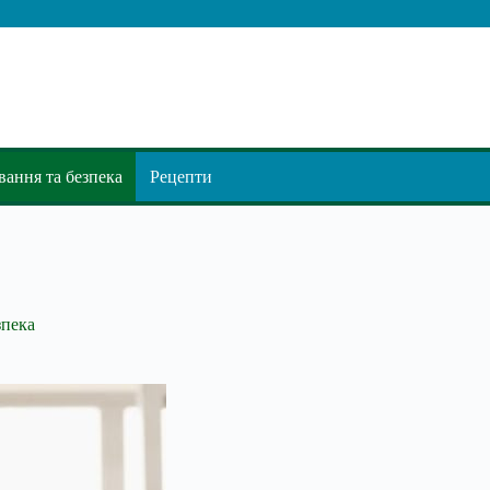
ання та безпека
Рецепти
зпека