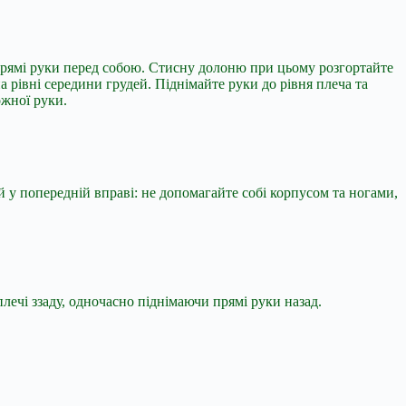
і прямі руки перед собою. Стисну долоню при цьому розгортайте
а рівні середини грудей. Піднімайте руки до рівня плеча та
ожної руки.
 й у попередній вправі: не допомагайте собі корпусом та ногами,
лечі ззаду, одночасно піднімаючи прямі руки назад.