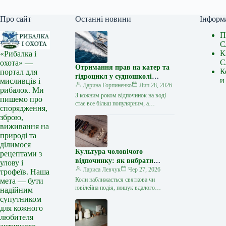
Про сайт
Останні новини
Інформ
П
С
К
«Рибалка і
С
охота» —
Отримання прав на катер та
К
портал для
гідроцикл у судношколі
и
мисливців і
«Либідь-А»: від теорії до
Дарина Горпиненко
Лип 28, 2026
рибалок. Ми
іспиту
З кожним роком відпочинок на воді
пишемо про
стає все більш популярним, а
спорядження,
керування катером, моторним човном
зброю,
чи гідроциклом відкриває нові
виживання на
горизонти…
природі та
ділимося
Культура чоловічого
рецептами з
відпочинку: як вибрати
улову і
стильний та корисний
Лариса Левчук
Чер 27, 2026
трофеїв. Наша
подарунок
Коли наближається святкова чи
мета — бути
ювілейна подія, пошук вдалого
надійним
презенту для колеги, друга або
супутником
близької людини нерідко
для кожного
перетворюється на складне завдання.
любителя
…