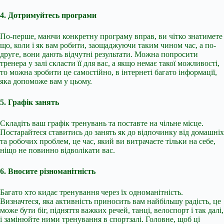
4. Дотримуйтесь програми
По-перше, маючи конкретну програму вправ, ви чітко знатимете
що, коли і як вам робити, заощаджуючи таким чином час, а по-
друге, вони дають відчутні результати. Можна попросити
тренера у залі скласти її для вас, а якщо немає такої можливості,
то можна зробити це самостійно, в інтернеті багато інформації,
яка допоможе вам у цьому.
5. Графік занять
Складіть ваш графік тренувань та поставте на чільне місце.
Постарайтеся ставитись до занять як до відпочинку від домашніх
та робочих проблем, це час, який ви витрачаєте тільки на себе,
ніщо не повинно відволікати вас.
6. Вносите різноманітність
Багато хто кидає тренування через їх одноманітність.
Визначтеся, яка активність приносить вам найбільшу радість, це
може бути біг, підняття важких речей, танці, велоспорт і так далі,
і замінюйте ними тренування в спортзалі. Головне, щоб ці