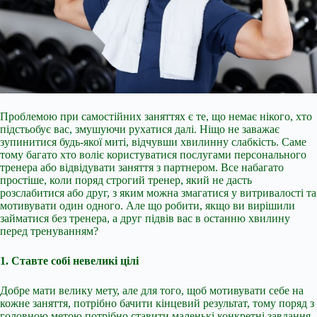
Проблемою при самостійних заняттях є те, що немає нікого, хто
підстьобує вас, змушуючи рухатися далі. Ніщо не заважає
зупинитися будь-якої миті, відчувши хвилинну слабкість. Саме
тому багато хто воліє користуватися послугами персонального
тренера або відвідувати заняття з партнером. Все набагато
простіше, коли поряд строгий тренер, який не дасть
розслабитися або друг, з яким можна змагатися у витривалості та
мотивувати один одного. Але що робити, якщо ви вирішили
займатися без тренера, а друг
підвів вас в останню хвилину
перед тренуванням?
1. Ставте собі невеликі цілі
Добре мати велику мету, але для того, щоб мотивувати себе на
кожне заняття, потрібно бачити кінцевий результат, тому поряд з
головною метою потрібно ставити маленькі конкретні завдання,