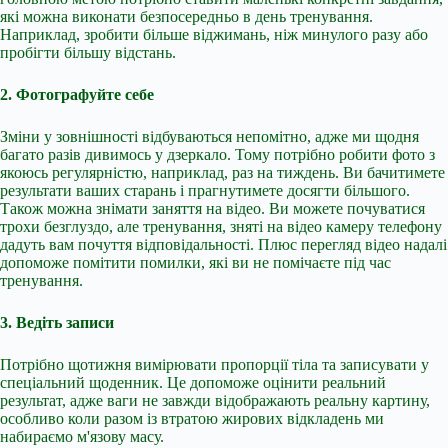
які можна виконати безпосередньо в день тренування.
Наприклад, зробити більше віджимань, ніж минулого разу або
пробігти більшу відстань.
2. Фотографуйте себе
Зміни у зовнішності відбуваються непомітно, адже ми щодня
багато разів дивимось у дзеркало. Тому потрібно робити фото з
якоюсь регулярністю, наприклад, раз на тиждень. Ви бачитимете
результати ваших старань і прагнутимете досягти більшого.
Також можна знімати заняття на відео. Ви можете почуватися
трохи безглуздо, але тренування, зняті на відео камеру телефону
дадуть вам почуття відповідальності. Плюс перегляд відео надалі
допоможе помітити помилки, які ви не помічаєте під час
тренування.
3. Ведіть записи
Потрібно щотижня вимірювати пропорції тіла та записувати у
спеціальний щоденник. Це допоможе оцінити реальний
результат, адже ваги не завжди відображають реальну картину,
особливо коли разом із втратою жирових відкладень ми
набираємо м'язову масу.