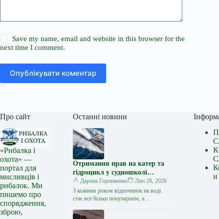
Save my name, email and website in this browser for the
next time I comment.
Опублікувати коментар
Про сайт
Останні новини
Інформ
П
С
К
«Рибалка і
С
охота» —
Отримання прав на катер та
К
портал для
гідроцикл у судношколі
и
мисливців і
«Либідь-А»: від теорії до
Дарина Горпиненко
Лип 28, 2026
рибалок. Ми
іспиту
З кожним роком відпочинок на воді
пишемо про
стає все більш популярним, а
спорядження,
керування катером, моторним човном
зброю,
чи гідроциклом відкриває нові