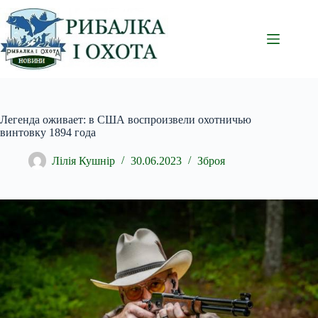
Перейти
до
вмісту
Легенда оживает: в США воспроизвели охотничью
винтовку 1894 года
Лілія Кушнір
30.06.2023
Зброя