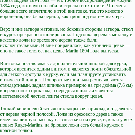
Новая модель 1894 года — это точное воспроизведение модели
1894 года, которую полюбили стрелки и охотники. Что меня
больше всего впечатлило в этой винтовке, так это качество
воронения; она была черной, как грязь под ногтем шахтера.
Верх и низ затвора матовые, но боковые стороны затвора, ствол
и курок прекрасно отполированы. Подгонка дерева к металлу и
качество ложи из орехового дерева также были
исключительными. И мне понравилось, как утончено цевье —
оно не такое толстое, как цевье Marlin 1894 года выпуска.
Винтовка поставлялась с дополнительной шпорой для курка,
которая крепится одним винтом и является почти обязательной
для легкого доступа к курку, если вы планируете установить
оптический прицел. Поворотные шпильки ремня являются
стандартными, задняя шпилька примерно на три дюйма (7,6 см)
впереди носка приклада, а передняя шпилька является
неотъемлемой частью ленты ствола вокруг цевья.
Тонкий коричневый затыльник закрывает приклад и отделяется
от дерева черной полосой. Ложа из орехового дерева также
имеет машинную насечку на запястье и на цевье, и, как и у всех
новых Ruger-Marlins, на брюшке ложи есть белый кружок с
красной точкой.