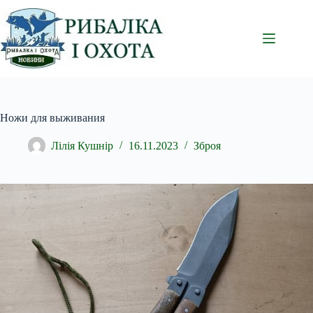
Перейти
до
вмісту
Ножи для выживания
Лілія Кушнір
16.11.2023
Зброя