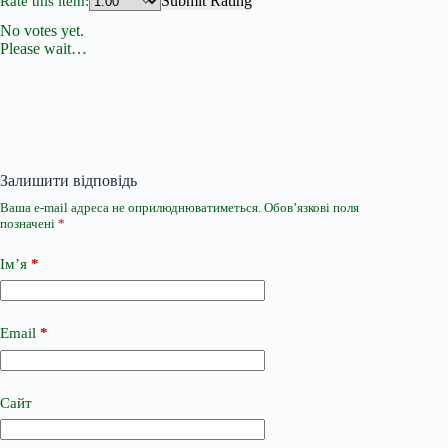
Submit Rating
Rate this item:
No votes yet.
Please wait…
Залишити відповідь
Ваша e-mail адреса не оприлюднюватиметься.
Обов’язкові поля
позначені
*
Ім’я
*
Email
*
Сайт