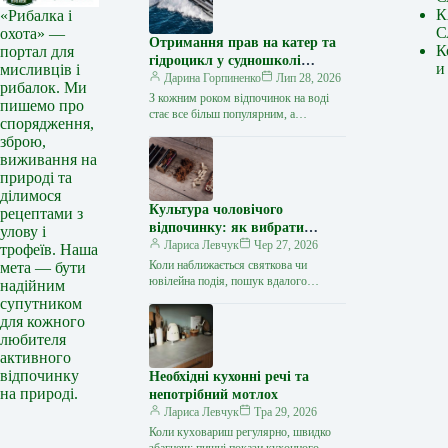
К
«Рибалка і
С
охота» —
Отримання прав на катер та
К
портал для
гідроцикл у судношколі
и
мисливців і
«Либідь-А»: від теорії до
Дарина Горпиненко
Лип 28, 2026
рибалок. Ми
іспиту
З кожним роком відпочинок на воді
пишемо про
стає все більш популярним, а
спорядження,
керування катером, моторним човном
зброю,
чи гідроциклом відкриває нові
виживання на
горизонти…
природі та
ділимося
Культура чоловічого
рецептами з
відпочинку: як вибрати
улову і
стильний та корисний
Лариса Левчук
Чер 27, 2026
трофеїв. Наша
подарунок
Коли наближається святкова чи
мета — бути
ювілейна подія, пошук вдалого
надійним
презенту для колеги, друга або
супутником
близької людини нерідко
для кожного
перетворюється на складне завдання.
любителя
…
активного
відпочинку
Необхідні кухонні речі та
на природі.
непотрібний мотлох
Лариса Левчук
Тра 29, 2026
Коли куховариш регулярно, швидко