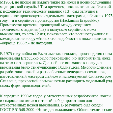
M1963), не проще ли выдать такие же ножи и военнослужащим
медицинской службы? Тем временем, нож выживания, близкий
к исходному техническому заданию (ТЗ), был запущен в
единичное производство отдельными мастерами, а ближе к 1975
году – и в серийное производство (Hackmann Erapuukko).
Промежуток времени, прошедший между созданием
технического задания (ТЗ) и выпуском серийного ножа
выживания, то есть 12 лет, показывает, что военнослужащие и
командование вооружённых сил надобности в ноже выживания
«образца 1963 г.» не находили.
В 1975 году война во Вьетнаме закончилась, производство ножа
выживания Erapuukko было прекращено, но история типа ножа
на этом не завершилась. Дальнейшее внимание к ножу для
выживания было стимулировано Голливудом. Многочисленные
разработчики ножей и разнообразные менеджеры сочли нож,
изготовленный мастером Лайлом и используемый Сильвестром
Сталлоне, прекрасной возможностью расширить модельный ряд
своих фирм-производителей.
К середине 1990-х годов у отечественных разработчиков ножей
и снаряжения имелся готовый набор прототипов для
отечественных ножей выживания. В результате был создан
ГОСТ Р 51548-2000 «Ножи для выживания. Общие технические