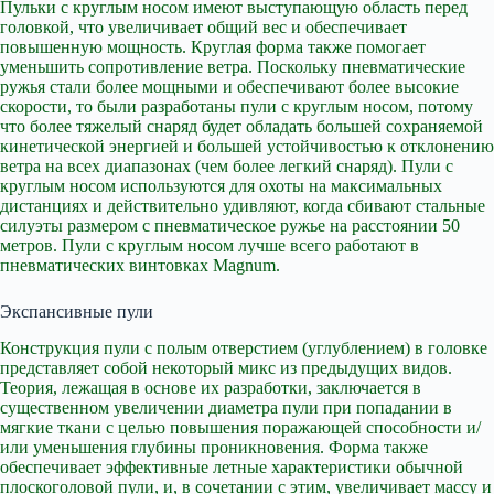
Пульки с круглым носом имеют выступающую область перед
головкой, что увеличивает общий вес и обеспечивает
повышенную мощность. Круглая форма также помогает
уменьшить сопротивление ветра. Поскольку пневматические
ружья стали более мощными и обеспечивают более высокие
скорости, то были разработаны пули с круглым носом, потому
что более тяжелый снаряд будет обладать большей сохраняемой
кинетической энергией и большей устойчивостью к отклонению
ветра на всех диапазонах (чем более легкий снаряд). Пули с
круглым носом используются для охоты на максимальных
дистанциях и действительно удивляют, когда сбивают стальные
силуэты размером с пневматическое ружье на расстоянии 50
метров. Пули с круглым носом лучше всего работают в
пневматических винтовках Magnum.
Экспансивные пули
Конструкция пули с полым отверстием (углублением) в головке
представляет собой некоторый микс из предыдущих видов.
Теория, лежащая в основе их разработки, заключается в
существенном увеличении диаметра пули при попадании в
мягкие ткани с целью повышения поражающей способности и/
или уменьшения глубины проникновения. Форма также
обеспечивает эффективные летные характеристики обычной
плоскоголовой пули, и, в сочетании с этим, увеличивает массу и