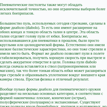
Пневматические пистолеты также могут обладать
исключительной точностью, но они ограничены выбором более
легких боеприпасов.
Большинство пуль, используемых сегодня стрелками, сделаны в
форме диаболо (diabolo). То есть они имеют расширение на
обоих концах и тонкую область талии в центре. Эта область
талии отделяет голову пули от юбки. Боеприпасы же,
использовавшиеся для пневматики в прошлом, были просто
круглыми или цилиндрической формы. Естественно они имели
низкие баллистические характеристики, но они тоже стреляли и
имели место быть. Формат же диаболо позволяет пули в полете
стабилизироваться, получить хорошую скорость при выстреле и
сделать аккуратное отверстие в цели. Головка пули diabolo
всегда сначала вставляется в ствол (патроноприемник или
магазин), так что более тонкая область юбки может расширяться
при стрельбе и образовывать уплотнение вокруг внешнего края
камеры ствола. Простая физика и отличный результат.
Вообще пульки формы диаболо для пневматического оружия
разделяют на несколько основных категории, в соответствии с
формой наконечника: плоские, конические (острые),
полусферические (полушарик) и экспансивные. Существуют
также подвиды вроде бронебойных, дротиков и колпачковых, но