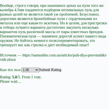
Вообще, строго говоря, при нынешних ценах на пули того же
калибра 4.5мм озадачится подбором оптимальных пуль для
разных целей не является такой уж проблемой. Безусловно,
дорогими являются бронебойные пули с сердечниками из
металла или еще какая-то экзотика. Но в целом, для пристрелки
и отбора лучшего варианта достаточно закупить несколько
вариантов пуль различной массы от пары известных брендов.
Пневматическая пуля — наименее дорогой аспект нашего вида
оружия. Не бойтесь немного поэкспериментировать, это
тренирует вас как стрелка и дает необходимый опыт!
Источник — https://namushke.com.ua/articles/puli-dlya-pnevmaitiki-
vidi-obzor
Submit Rating
Rate this item:
Rating:
5.0
/5. From 1 vote.
Please wait…