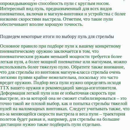
опрокидывающую способность пули с круглым носом.
Интересный вид пуль, предназначенный для всех видов
пневматики, включая и магнум-винтовки и устройства с более
низкими скоростями выстрела. Отметим, что такие пули
обеспечивают вполне хорошую точность.
Подведем некоторые итоги по выбору пуль для стрельбы
Основное правило при подборе пули к вашему конкретному
пневматическому оружию заключается в том, что
пневматическим ружьям меньшей мощности требуется более
легкая пуля, а более мощной пневматике или магнумам, можно
использовать более тяжелую пулю. Обратите также внимание,
что для стрельбы из винтовок магнум-класса стрельба очень
легкими пулями крайне нежелательна, поскольку это часто
вредит оружию. Подбор веса пули нужно определять исходя
ТТХ вашего оружия и рекомендаций завода-изготовителя.
Деформация легкой пули или ее избыточная скорость при
выстреле, из-за которой она не сможет стабилизироваться – это
точно такой же плохой выбор, как и попытка стрельбы тяжелой
пулей на маломощных винтовках. Следует учитывать также, что
из-за меняющейся скорости выстрела и веса пули – траектория
полетов будет разная и, например, для стрельбы на большие
дистанции нужно также подбирать пули отдельно.