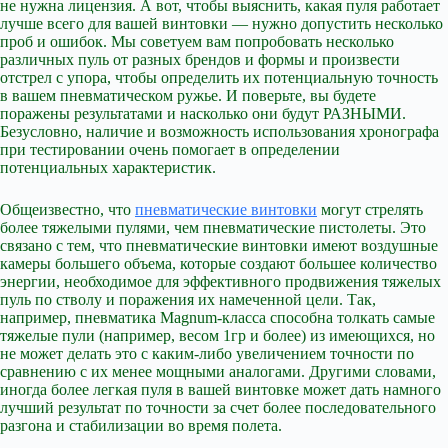
не нужна лицензия. А вот, чтобы выяснить, какая пуля работает
лучше всего для вашей винтовки — нужно допустить несколько
проб и ошибок. Мы советуем вам попробовать несколько
различных пуль от разных брендов и формы и произвести
отстрел с упора, чтобы определить их потенциальную точность
в вашем пневматическом ружье. И поверьте, вы будете
поражены результатами и насколько они будут РАЗНЫМИ.
Безусловно, наличие и возможность использования хронографа
при тестировании очень помогает в определении
потенциальных характеристик.
Общеизвестно, что
пневматические винтовки
могут стрелять
более тяжелыми пулями, чем пневматические пистолеты. Это
связано с тем, что пневматические винтовки имеют воздушные
камеры большего объема, которые создают большее количество
энергии, необходимое для эффективного продвижения тяжелых
пуль по стволу и поражения их намеченной цели. Так,
например, пневматика Magnum-класса способна толкать самые
тяжелые пули (например, весом 1гр и более) из имеющихся, но
не может делать это с каким-либо увеличением точности по
сравнению с их менее мощными аналогами. Другими словами,
иногда более легкая пуля в вашей винтовке может дать намного
лучший результат по точности за счет более последовательного
разгона и стабилизации во время полета.