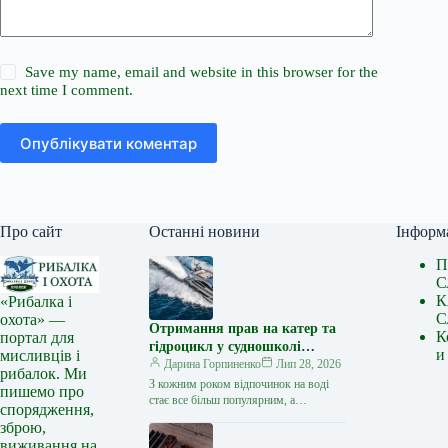
Save my name, email and website in this browser for the
next time I comment.
Опублікувати коментар
Про сайт
Останні новини
Інформ
П
С
К
«Рибалка і
С
охота» —
Отримання прав на катер та
К
портал для
гідроцикл у судношколі
и
мисливців і
«Либідь-А»: від теорії до
Дарина Горпиненко
Лип 28, 2026
рибалок. Ми
іспиту
З кожним роком відпочинок на воді
пишемо про
стає все більш популярним, а
спорядження,
керування катером, моторним човном
зброю,
чи гідроциклом відкриває нові
виживання на