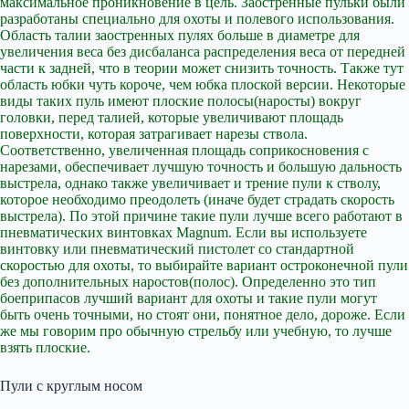
максимальное проникновение в цель. Заостренные пульки были
разработаны специально для охоты и полевого использования.
Область талии заостренных пулях больше в диаметре для
увеличения веса без дисбаланса распределения веса от передней
части к задней, что в теории может снизить точность. Также тут
область юбки чуть короче, чем юбка плоской версии. Некоторые
виды таких пуль имеют плоские полосы(наросты) вокруг
головки, перед талией, которые увеличивают площадь
поверхности, которая затрагивает нарезы ствола.
Соответственно, увеличенная площадь соприкосновения с
нарезами, обеспечивает лучшую точность и большую дальность
выстрела, однако также увеличивает и трение пули к стволу,
которое необходимо преодолеть (иначе будет страдать скорость
выстрела). По этой причине такие пули лучше всего работают в
пневматических винтовках Magnum. Если вы используете
винтовку или пневматический пистолет со стандартной
скоростью для охоты, то выбирайте вариант остроконечной пули
без дополнительных наростов(полос). Определенно это тип
боеприпасов лучший вариант для охоты и такие пули могут
быть очень точными, но стоят они, понятное дело, дороже. Если
же мы говорим про обычную стрельбу или учебную, то лучше
взять плоские.
Пули с круглым носом