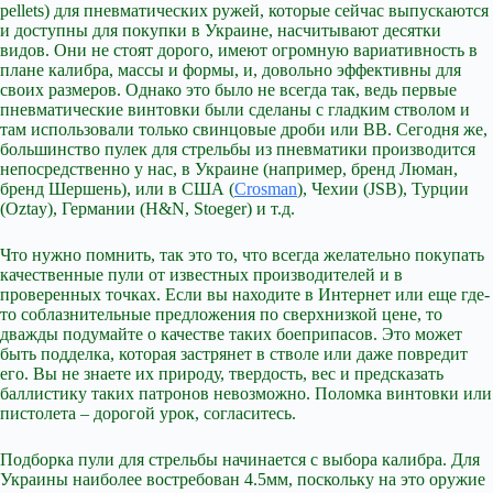
pellets) для пневматических ружей, которые сейчас выпускаются
и доступны для покупки в Украине, насчитывают десятки
видов. Они не стоят дорого, имеют огромную вариативность в
плане калибра, массы и формы, и, довольно эффективны для
своих размеров. Однако это было не всегда так, ведь первые
пневматические винтовки были сделаны с гладким стволом и
там использовали только свинцовые дроби или ВВ. Сегодня же,
большинство пулек для стрельбы из пневматики производится
непосредственно у нас, в Украине (например, бренд Люман,
бренд Шершень), или в США (
Crosman
), Чехии (JSB), Турции
(Oztay), Германии (H&N, Stoeger) и т.д.
Что нужно помнить, так это то, что всегда желательно покупать
качественные пули от известных производителей и в
проверенных точках. Если вы находите в Интернет или еще где-
то соблазнительные предложения по сверхнизкой цене, то
дважды подумайте о качестве таких боеприпасов. Это может
быть подделка, которая застрянет в стволе или даже повредит
его. Вы не знаете их природу, твердость, вес и предсказать
баллистику таких патронов невозможно. Поломка винтовки или
пистолета – дорогой урок, согласитесь.
Подборка пули для стрельбы начинается с выбора калибра. Для
Украины наиболее востребован 4.5мм, поскольку на это оружие