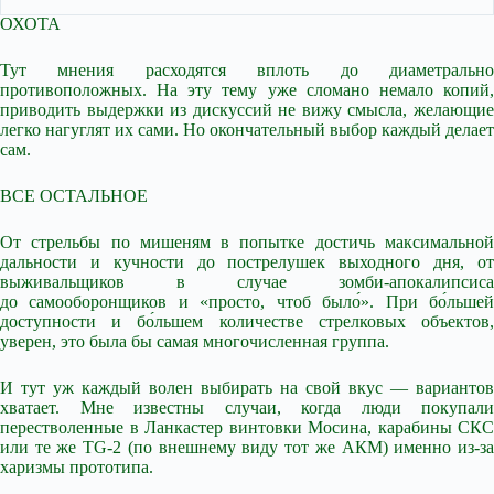
ОХОТА
Тут мнения расходятся вплоть до диаметрально
противоположных. На эту тему уже сломано немало копий,
приводить выдержки из дискуссий не вижу смысла, желающие
легко нагуглят их сами. Но окончательный выбор каждый делает
сам.
ВСЕ ОСТАЛЬНОЕ
От стрельбы по мишеням в попытке достичь максимальной
дальности и кучности до пострелушек выходного дня, от
выживальщиков в случае зомби-апокалипсиса
до самооборонщиков и «просто, чтоб было́». При бо́льшей
доступности и бо́льшем количестве стрелковых объектов,
уверен, это была бы самая многочисленная группа.
И тут уж каждый волен выбирать на свой вкус — вариантов
хватает. Мне известны случаи, когда люди покупали
перестволенные в Ланкастер винтовки Мосина, карабины СКС
или те же TG-2 (по внешнему виду тот же АКМ) именно из-за
харизмы прототипа.