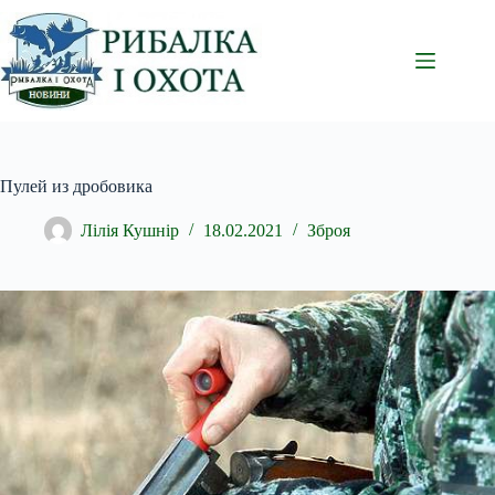
Перейти
до
вмісту
Пулей из дробовика
Лілія Кушнір
18.02.2021
Зброя