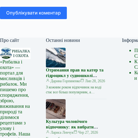
Опублікувати коментар
Про сайт
Останні новини
Інформ
П
С
К
«Рибалка і
С
охота» —
Отримання прав на катер та
К
портал для
гідроцикл у судношколі
и
мисливців і
«Либідь-А»: від теорії до
Дарина Горпиненко
Лип 28, 2026
рибалок. Ми
іспиту
З кожним роком відпочинок на воді
пишемо про
стає все більш популярним, а
спорядження,
керування катером, моторним човном
зброю,
чи гідроциклом відкриває нові
виживання на
горизонти…
природі та
ділимося
Культура чоловічого
рецептами з
відпочинку: як вибрати
улову і
стильний та корисний
Лариса Левчук
Чер 27, 2026
трофеїв. Наша