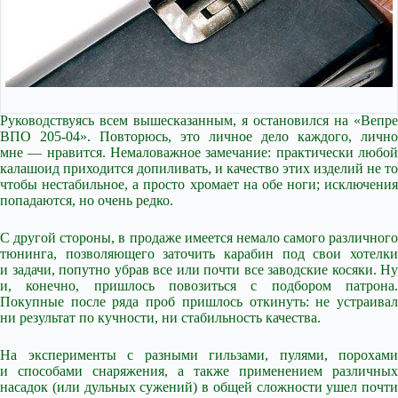
Руководствуясь всем вышесказанным, я остановился на «Вепре
ВПО 205-04». Повторюсь, это личное дело каждого, лично
мне — нравится. Немаловажное замечание: практически любой
калашоид приходится допиливать, и качество этих изделий не то
чтобы нестабильное, а просто хромает на обе ноги; исключения
попадаются, но очень редко.
С другой стороны, в продаже имеется немало самого различного
тюнинга, позволяющего заточить карабин под свои хотелки
и задачи, попутно убрав все или почти все заводские косяки. Ну
и, конечно, пришлось повозиться с подбором патрона.
Покупные после ряда проб пришлось откинуть: не устраивал
ни результат по кучности, ни стабильность качества.
На эксперименты с разными гильзами, пулями, порохами
и способами снаряжения, а также применением различных
насадок (или дульных сужений) в общей сложности ушел почти